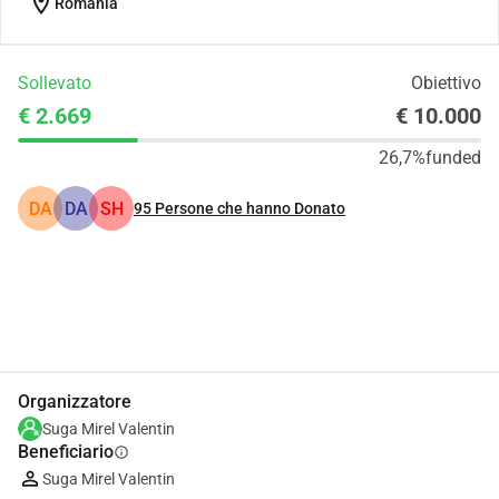
location_on
Romania
Sollevato
Obiettivo
€ 2.669
€ 10.000
26,7%
funded
DA
DA
SH
95
Persone che hanno Donato
Condividi
Donare
Organizzatore
Suga Mirel Valentin
Beneficiario
info
Suga Mirel Valentin