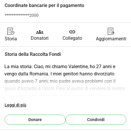
Coordinate bancarie per il pagamento
**************2000
groups
link
Donatori
Collegato
Storia
Aggiornamenti
Storia della Raccolta Fondi
La mia storia: Ciao, mi chiamo Valentine, ho 27 anni e 
vengo dalla Romania. I miei genitori hanno divorziato 
quando avevo 7 anni; mio padre aveva problemi con il 
gioco d'azzardo e l'alcol. Fino al punto di vendere la nostra 
casa e bere tutti i soldi. Ho subito molti abusi fisici e 
psicologici in quegli anni. Mia madre si è trasferita in 
Leggi di più
Spagna per lavorare e ora segue le sue orme con il 
problema dell'alcol. Ho provato a riconnettermi con lei e 
Donare
Condividi
magari trovare lavoro lì, ma non ci sono possibilità. È 