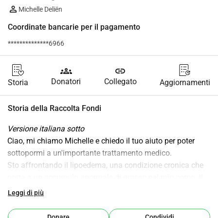
Michelle Deliën
Coordinate bancarie per il pagamento
**************6966
groups
link
Donatori
Collegato
Storia
Aggiornamenti
Storia della Raccolta Fondi
Versione italiana sotto
Ciao, mi chiamo Michelle e chiedo il tuo aiuto per poter 
sottopormi a un'importante trattamento medico.
Sto affrontando il lipoedema, una condizione cronica che 
porta a un accumulo anormale di grasso nel mio corpo. Il 
tessuto adiposo si accumula non solo nelle mie gambe e 
Leggi di più
braccia, ma è distribuito in tutto il mio corpo. Questo 
accumulo di grasso non può essere alleviato attraverso 
Donare
Condividi