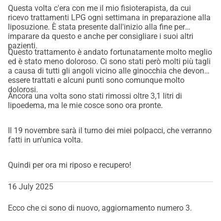
Questa volta c'era con me il mio fisioterapista, da cui
be alleviated through diet or exercise and causes severe 
ricevo trattamenti LPG ogni settimana in preparazione alla
pain, fatigue, and limitations in my daily life. It has a 
liposuzione. È stata presente dall'inizio alla fine per
tremendous impact on my health and well-being.
imparare da questo e anche per consigliare i suoi altri
pazienti.
Lipoedema is often not well understood, and in many 
Questo trattamento è andato fortunatamente molto meglio
cases, it is diagnosed late. For me, the only solution is 
ed è stato meno doloroso. Ci sono stati però molti più tagli
a causa di tutti gli angoli vicino alle ginocchia che devono
liposuction, a procedure in which the excess fatty tissue is 
essere trattati e alcuni punti sono comunque molto
removed. This surgery can relieve pain, reduce swelling, 
dolorosi.
Ancora una volta sono stati rimossi oltre 3,1 litri di
and improve my mobility so that I can lead a normal, active 
lipoedema, ma le mie cosce sono ora pronte.
life again. Unfortunately, liposuction for lipoedema is not 
covered by health insurance, and the costs are incredibly 
Il 19 novembre sarà il turno dei miei polpacci, che verranno
high.
fatti in un'unica volta.
What is my goal?
I need 35,000 to afford the liposuction in total. I ve saved 
Quindi per ora mi riposo e recupero!
15.000 myself, which means I am still 20.000 short. This is 
an amount that is out of reach for me without help. 
16 July 2025
Therefore, I am asking for your support: every contribution, 
Ecco che ci sono di nuovo, aggiornamento numero 3.
no matter how small, helps me get closer to my goal and 
improve my health.