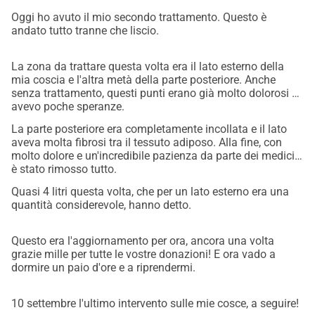
Why is your support so important?
Oggi ho avuto il mio secondo trattamento. Questo è
andato tutto tranne che liscio.
Lipoedema has not only physical consequences but also 
emotional ones. The pain, discomfort, and frustration of 
La zona da trattare questa volta era il lato esterno della
daily life with lipoedema are overwhelming. Liposuction is 
mia coscia e l'altra metà della parte posteriore. Anche
the only way for me to gain real relief and get my life back. 
senza trattamento, questi punti erano già molto dolorosi e
Your donation gives me the chance for a future without 
avevo poche speranze.
constant pain and limitations. It is not only financially, but 
La parte posteriore era completamente incollata e il lato
also emotionally incredibly valuable to me.
aveva molta fibrosi tra il tessuto adiposo. Alla fine, con
molto dolore e un'incredibile pazienza da parte dei medici,
How can you help?
è stato rimosso tutto.
Donate an amount: Every donation, big or small, helps. 
Quasi 4 litri questa volta, che per un lato esterno era una
What you can spare makes a significant difference for me.
quantità considerevole, hanno detto.
Share this campaign: Tell your friends, family, and 
colleagues. The more people who know about my situation, 
Questo era l'aggiornamento per ora, ancora una volta
the greater the chance of success.
grazie mille per tutte le vostre donazioni! E ora vado a
Support in other ways: If you have experience with 
dormire un paio d'ore e a riprendermi.
lipoedema or liposuction, share your story or offer advice. 
Your support is welcome in other forms as well.
10 settembre l'ultimo intervento sulle mie cosce, a seguire!