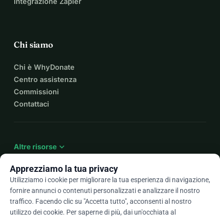
Integrazione Zapier
Chi siamo
Chi è WhyDonate
Centro assistenza
Commissioni
Contattaci
expand_more
Altre risorse
Apprezziamo la tua privacy
Utilizziamo i cookie per migliorare la tua esperienza di navigazione,
fornire annunci o contenuti personalizzati e analizzare il nostro
arrow_drop_down
It
traffico. Facendo clic su "Accetta tutto", acconsenti al nostro
utilizzo dei cookie. Per saperne di più, dai un'occhiata al
★★★★★
4,9 / 5 basato su oltre 500 recensioni