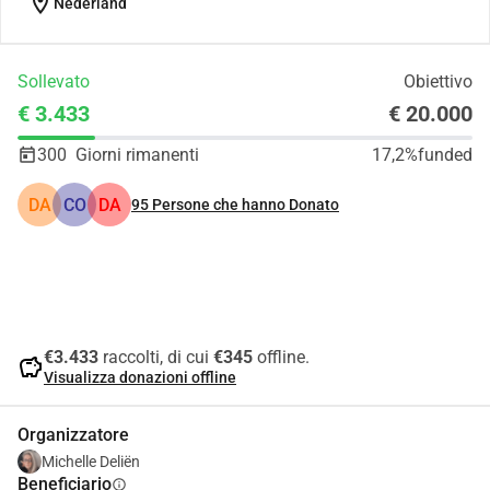
location_on
Nederland
Sollevato
Obiettivo
€ 3.433
€ 20.000
300
Giorni rimanenti
17,2%
funded
DA
CO
DA
95
Persone che hanno Donato
Condividi
Donare
€3.433
raccolti, di cui
€345
offline.
savings
Visualizza donazioni offline
Organizzatore
Michelle Deliën
Beneficiario
info