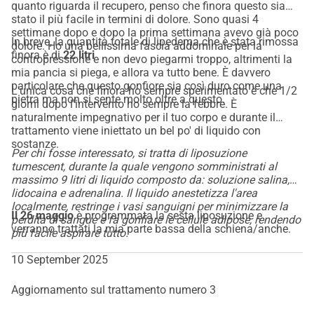
quanto riguarda il recupero, penso che finora questo sia
supporto è benvenuto anche in altre forme.
stato il più facile in termini di dolore. Sono quasi 4
Grazie per il tuo sostegno!
settimane dopo e dopo la prima settimana avevo già poco
In breve, la quantità totale di lipedema che è stata rimossa
dolore. Ho una bellissima fascia addominale per la
Con il tuo aiuto, posso sottopormi alla liposuzione di cui ho 
finora è di
22 litri
contropressione e non devo piegarmi troppo, altrimenti la
disperatamente bisogno. È l'unico modo per me di tornare 
mia pancia si piega, e allora va tutto bene. È davvero
a vivere una vita normale senza il dolore e le limitazioni 
particolare che questo gonfiore sia così duro come una
L'unica cosa che finora ho sempre sperimentato è che 1/2
pietra ma non si sente molto oltre a questo.
costanti del lipoedema. Sono incredibilmente grata per 
giorni dopo l'intervento ho sempre la febbre. È
naturalmente impegnativo per il tuo corpo e durante il
ogni contributo e ogni forma di sostegno che ricevo. 
trattamento viene iniettato un bel po' di liquido con
Significa più di quanto le parole possano esprimere.
sostanze.
Per chi fosse interessato, si tratta di liposuzione
Fai una donazione ora e aiutami a vincere questa battaglia!
tumescent, durante la quale vengono somministrati al
massimo 9 litri di liquido composto da: soluzione salina,
lidocaina e adrenalina. Il liquido anestetizza l'area
localmente, restringe i vasi sanguigni per minimizzare la
Versione inglese
Il 26 maggio
è programmata la sesta liposuzione e
perdita di sangue e fa gonfiare le cellule adipose, rendendo
Hello, my name is Michelle, and I am asking for your help 
verranno trattati la mia parte bassa della schiena/anche.
più facile aspirare tutto.
to undergo an important medical treatment.
I am dealing with lipoedema, a chronic condition that leads 
10 September 2025
to abnormal fat accumulation in my body. The fatty tissue 
Aggiornamento sul trattamento numero 3
accumulates not only in my legs and arms but is spread 
throughout my entire body. This fat accumulation cannot 