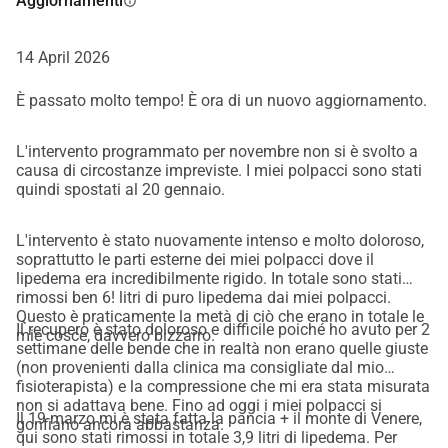
Aggiornamenti
info
mio obiettivo e a migliorare la mia salute.
Perché il tuo sostegno è così importante?
14 April 2026
Il lipoedema ha conseguenze non solo fisiche, ma anche 
emotive. Il dolore, il disagio e la frustrazione della vita 
È passato molto tempo! È ora di un nuovo aggiornamento.
quotidiana con il lipoedema sono opprimenti. La 
liposuzione è l'unico modo per me di ottenere un vero 
L'intervento programmato per novembre non si è svolto a
sollievo e riavere la mia vita. La tua donazione mi offre la 
causa di circostanze impreviste. I miei polpacci sono stati
quindi spostati al 20 gennaio.
possibilità di un futuro senza dolore costante e limitazioni. 
Non è solo un aiuto finanziario, ma anche emotivo, di 
L'intervento è stato nuovamente intenso e molto doloroso,
enorme valore per me.
soprattutto le parti esterne dei miei polpacci dove il
Come puoi aiutare?
lipedema era incredibilmente rigido. In totale sono stati
Dona un importo: ogni donazione, grande o piccola, è utile. 
rimossi ben 6! litri di puro lipedema dai miei polpacci.
Questo è praticamente la metà di ciò che erano in totale le
Ciò che puoi permetterti fa una grande differenza per me.
Il recupero è stato doloroso e difficile poiché ho avuto per 2
mie cosce, davvero bizzarro.
Condividi questa campagna: racconta ai tuoi amici, 
settimane delle bende che in realtà non erano quelle giuste
(non provenienti dalla clinica ma consigliate dal mio
familiari e colleghi. Più persone conoscono la mia 
fisioterapista) e la compressione che mi era stata misurata
situazione, maggiori sono le possibilità di successo.
non si adattava bene. Fino ad oggi i miei polpacci si
Supporta in altri modi: se hai esperienza con il lipoedema o 
Il 19 marzo mi è stata fatta la pancia + il monte di Venere,
gonfiano ancora abbastanza.
qui sono stati rimossi in totale 3,9 litri di lipedema. Per
la liposuzione, condividi la tua storia o offri consigli. Il tuo 