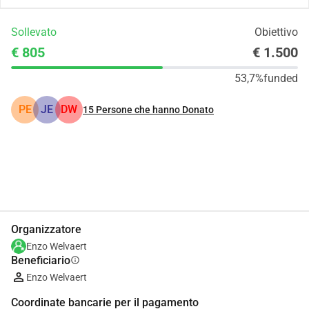
Sollevato
Obiettivo
€ 805
€ 1.500
53,7%
funded
PE
JE
DW
15
Persone che hanno Donato
Condividi
Donare
Organizzatore
Enzo Welvaert
Beneficiario
info
Enzo Welvaert
Coordinate bancarie per il pagamento