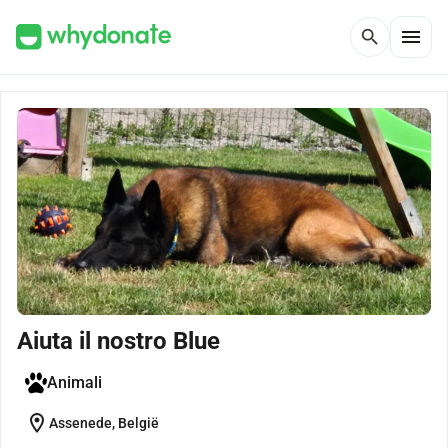
menu
search
Aiuta il nostro Blue
Animali
location_on
Assenede, België