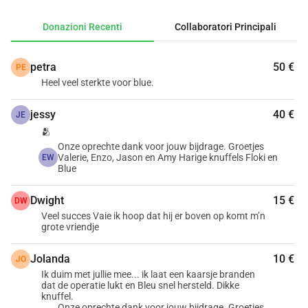
saluti,Valerie, Enzo, Jason e AmyE con affettuosi 
saluti,Blue e Floki
Donazioni Recenti
Collaboratori Principali
petra
50 €
PE
Heel veel sterkte voor blue.
jessy
40 €
JE
🫂
Onze oprechte dank voor jouw bijdrage. Groetjes
Valerie, Enzo, Jason en Amy Harige knuffels Floki en
EW
Blue
Dwight
15 €
DW
Veel succes Vaie ik hoop dat hij er boven op komt m’n
grote vriendje
Jolanda
10 €
JO
Ik duim met jullie mee... ik laat een kaarsje branden
dat de operatie lukt en Bleu snel hersteld. Dikke
knuffel.
Onze oprechte dank voor jouw bijdrage. Groetjes