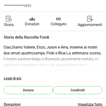
**************0953
groups
link
Donatori
Collegato
Storia
Aggiornamenti
Storia della Raccolta Fondi
Ciao,Siamo Valerie, Enzo, Jason e Amy, insieme ai nostri 
due amati quattrozampe, Floki e Blue.La settimana scorsa, 
il nostro pastore belga è diventato gravemente malato, e i 
veterinari sospettano che ci sia un problema con il 
pancreas. Attualmente stiamo effettuando ulteriori ricerche, 
poiché la terapia attuale purtroppo non sta funzionando. 
Leggi di più
Questo comporta costi significativi e pertanto ci rivolgiamo 
a tutti con un appello caloroso, poiché ogni piccolo 
Donare
Condividi
contributo è molto apprezzato.Vi ringraziamo già di cuore 
per tutto il supporto che possiamo ricevere.Cordiali 
Donazioni
Visualizza Tutto