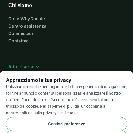
Chi siamo
Chi è WhyDonate
Centro assistenza
Commissioni
Contattaci
expand_more
Altre risorse
Apprezziamo la tua privacy
Utilizziamo i cookie per migliorare la tua esperienza di navigazione,
fornire annunci o contenuti personalizzati e analizzare il nostro
arrow_drop_down
It
traffico. Facendo clic su "Accetta tutto", acconsenti al nostro
utilizzo dei cookie. Per saperne di più, dai un'occhiata al
★★★★★
4,9 / 5 basato su oltre 500 recensioni
nostro
politica sulla privacy e sui cookie
.
Gestisci preferenze