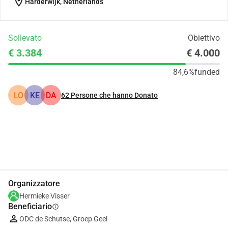
location_on
Harderwijk, Netherlands
Sollevato
Obiettivo
€ 3.384
€ 4.000
84,6%
funded
LO
KE
DA
62
Persone che hanno Donato
Condividi
Donare
Organizzatore
Hermieke Visser
Beneficiario
info
ODC de Schutse, Groep Geel