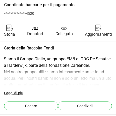
Coordinate bancarie per il pagamento
**************4520
groups
link
Donatori
Collegato
Storia
Aggiornamenti
Storia della Raccolta Fondi
Siamo il Gruppo Giallo, un gruppo EMB di ODC De Schutse 
a Harderwijk, parte della fondazione Careander.
Nel nostro gruppo utilizziamo intensamente un letto ad 
acqua. Per i nostri bambini non è solo un letto, ma un aiuto 
molto importante per il comfort, il relax e il benessere.
Leggi di più
Purtroppo il letto ad acqua si è rotto e non è più utilizzabile. 
Questa è una grande perdita per i nostri bambini che lo 
Donare
Condividi
utilizzano quotidianamente. A causa dei tagli generali a 