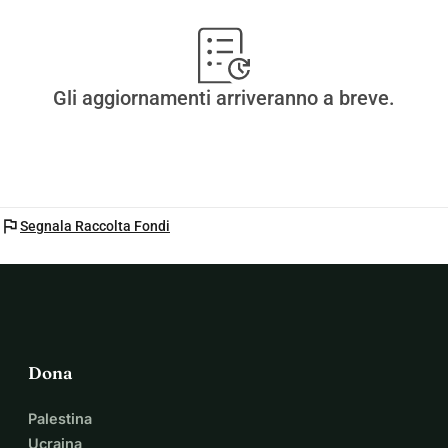
Gli aggiornamenti arriveranno a breve.
flag
Segnala Raccolta Fondi
Dona
Palestina
Ucraina