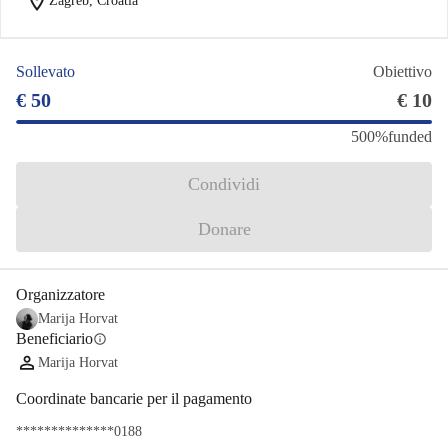
location_on
Zagreb, Croatia
Sollevato
Obiettivo
€ 50
€ 10
500%
funded
Condividi
Donare
Organizzatore
Marija Horvat
Beneficiario
info
Marija Horvat
Coordinate bancarie per il pagamento
**************0188