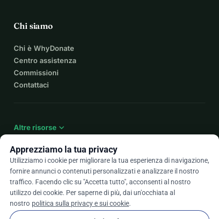
Chi siamo
Chi è WhyDonate
Centro assistenza
Commissioni
Contattaci
expand_more
Altre risorse
Apprezziamo la tua privacy
Utilizziamo i cookie per migliorare la tua esperienza di navigazione,
fornire annunci o contenuti personalizzati e analizzare il nostro
arrow_drop_down
It
traffico. Facendo clic su "Accetta tutto", acconsenti al nostro
utilizzo dei cookie. Per saperne di più, dai un'occhiata al
★★★★★
4,9 / 5 basato su oltre 500 recensioni
nostro
politica sulla privacy e sui cookie
.