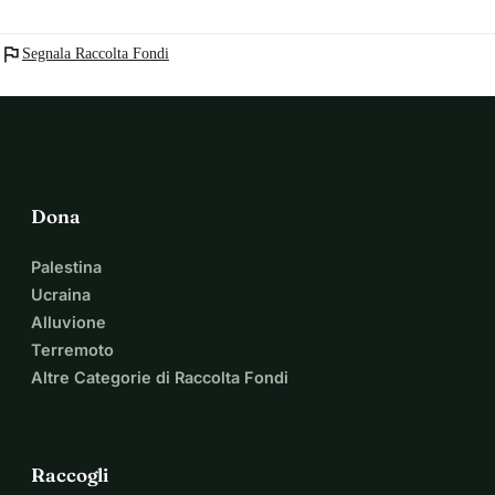
flag
Segnala Raccolta Fondi
Dona
Palestina
Ucraina
Alluvione
Terremoto
Altre Categorie di Raccolta Fondi
Raccogli