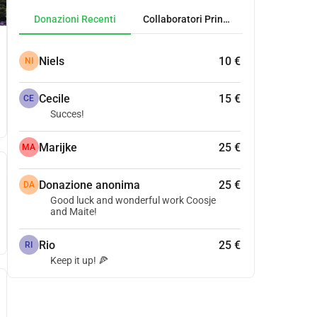
Donazioni Recenti
Collaboratori Principali
Niels
10 €
NI
Cecile
15 €
CE
Succes!
Marijke
25 €
MA
Donazione anonima
25 €
DA
Good luck and wonderful work Coosje
and Maite!
Rio
25 €
RI
Keep it up! 🍕