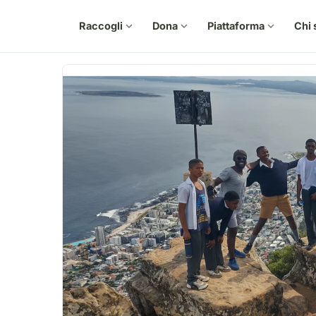
Raccogli
expand_more
Dona
expand_more
Piattaforma
expand_more
Chi 