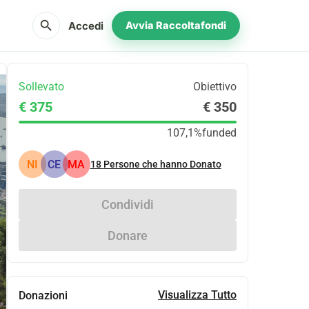
search
Accedi
Avvia Raccoltafondi
Sollevato
Obiettivo
€ 375
€ 350
107,1%
funded
NI
CE
MA
18
Persone che hanno Donato
Condividi
Donare
Visualizza Tutto
Donazioni