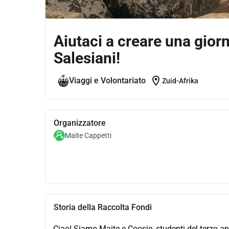
Aiutaci a creare una giorn
Salesiani!
location_on
Viaggi e Volontariato
Zuid-Afrika
Organizzatore
Maite Cappetti
Storia della Raccolta Fondi
Ciao! Siamo Maite e Coosje, studenti del terzo an