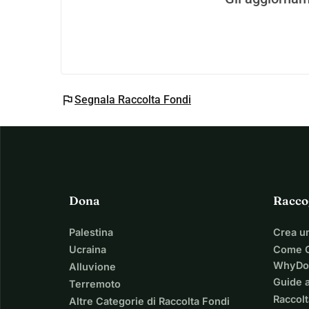
flag
Segnala Raccolta Fondi
Dona
Racco
Palestina
Crea u
Ucraina
Come C
WhyDo
Alluvione
Guide a
Terremoto
Raccolt
Altre Categorie di Raccolta Fondi