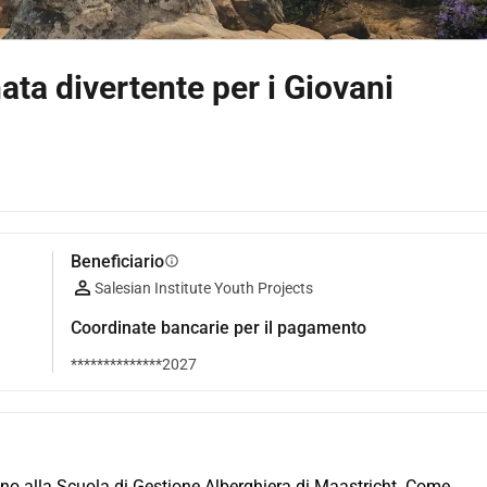
ata divertente per i Giovani
Beneficiario
info
Salesian Institute Youth Projects
Coordinate bancarie per il pagamento
**************2027
no alla Scuola di Gestione Alberghiera di Maastricht. Come 