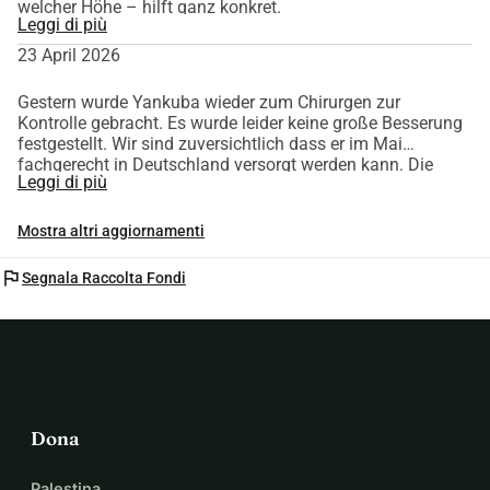
welcher Höhe – hilft ganz konkret.
Leggi di più
23 April 2026
Gestern wurde Yankuba wieder zum Chirurgen zur
Kontrolle gebracht. Es wurde leider keine große Besserung
festgestellt. Wir sind zuversichtlich dass er im Mai
fachgerecht in Deutschland versorgt werden kann. Die
Leggi di più
gestrige Aktion war jedoch für die Familie wieder sehr
kostenaufwendig, ich schicke heute die restlichen 170- , die
von unseren Spenden noch übrig sind. Der Junge braucht
Mostra altri aggiornamenti
weiterhin Unterstützung. Mit der Bitte um Weiterleitung
dieser Aktion oder Unterstützung. Ich leite jeden Cent
flag
Segnala Raccolta Fondi
weiter, die Transaktionsgebühren übernehme ich.
Dona
Palestina