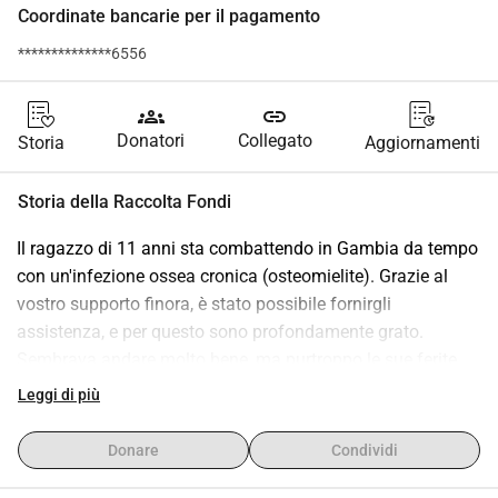
Coordinate bancarie per il pagamento
**************6556
groups
link
Donatori
Collegato
Storia
Aggiornamenti
Storia della Raccolta Fondi
Il ragazzo di 11 anni sta combattendo in Gambia da tempo 
con un'infezione ossea cronica (osteomielite). Grazie al 
vostro supporto finora, è stato possibile fornirgli 
assistenza, e per questo sono profondamente grato. 
Sembrava andare molto bene, ma purtroppo le sue ferite 
sono peggiorate di nuovo, stanno suppurando, e all'ultimo 
Leggi di più
cambio di medicazione non avevano un buon odore. La 
situazione è seria e c'è il rischio di sepsi.
Donare
Condividi
Per poterlo trattare correttamente ora, ha urgentemente 