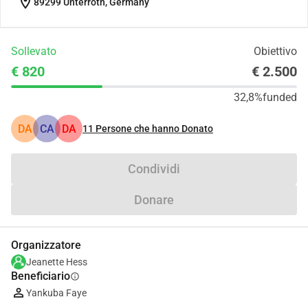
location_on
89299 Unterroth, Germany
Sollevato
Obiettivo
€ 820
€ 2.500
32,8%
funded
DA
CA
DA
11
Persone che hanno Donato
Condividi
Donare
Organizzatore
Jeanette Hess
Beneficiario
info
Yankuba Faye