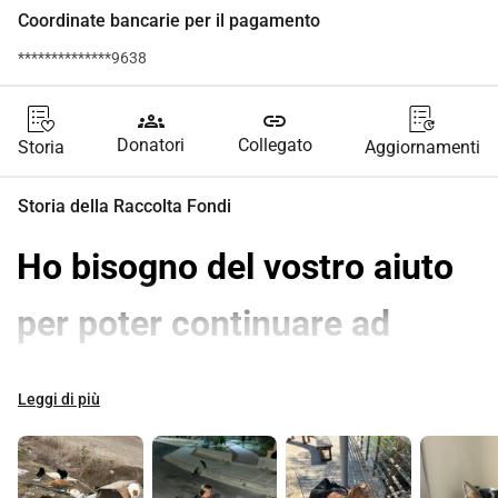
Coordinate bancarie per il pagamento
**************9638
groups
link
Donatori
Collegato
Storia
Aggiornamenti
Storia della Raccolta Fondi
Ho bisogno del vostro aiuto 
per poter continuare ad 
aiutare i gatti senza tetto di 
Leggi di più
Cipro.
Ci sono circa 
1 milione
di persone
 residenti su quest'isola e 