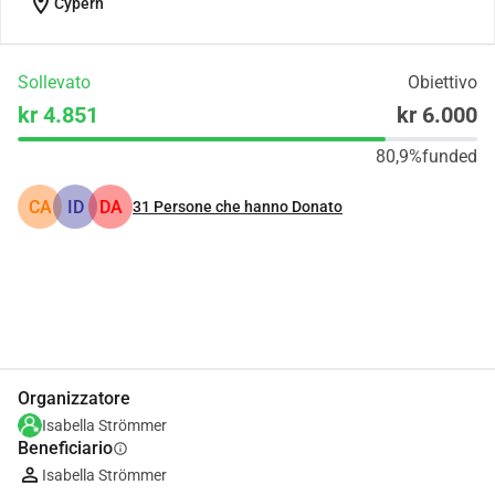
location_on
Cypern
Sollevato
Obiettivo
kr 4.851
kr 6.000
80,9%
funded
CA
ID
DA
31
Persone che hanno Donato
Condividi
Donare
Organizzatore
Isabella Strömmer
Beneficiario
info
Isabella Strömmer