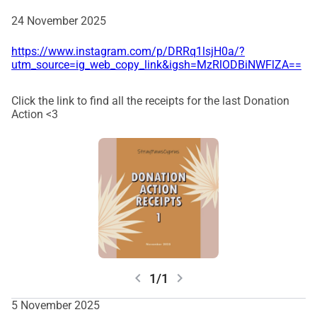
24 November 2025
https://www.instagram.com/p/DRRq1lsjH0a/?
utm_source=ig_web_copy_link&igsh=MzRlODBiNWFlZA==
Click the link to find all the receipts for the last Donation
Action <3
chevron_left
chevron_right
1/1
5 November 2025