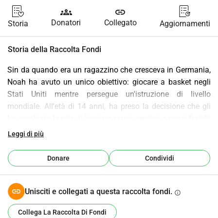
groups
link
Donatori
Collegato
Storia
Aggiornamenti
Storia della Raccolta Fondi
Sin da quando era un ragazzino che cresceva in Germania, 
Noah ha avuto un unico obiettivo: giocare a basket negli 
Stati Uniti mentre persegue un'istruzione di livello 
mondiale. All'età di 14 anni, ha preso la decisione che gli 
ha cambiato la vita di lasciare i suoi genitori e i suoi fratelli 
per trasferirsi con suo zio ad Atlanta, in Georgia. Non è 
Leggi di più
venuto qui solo per visitare, è venuto qui per lavorare.
Passano 18 mesi, e Noah sta facendo esattamente ciò che 
Donare
Condividi
ha promesso.
 Sul campo: Si allena ogni singolo giorno e trascorre quasi 
ogni fine settimana a competere in tornei di alto livello.
Unisciti e collegati a questa raccolta fondi.
info
 In aula: Ha mantenuto un eccellente GPA e un eccellente 
Collega La Raccolta Di Fondi
punteggio ACT, dimostrando di essere un atleta-studente 