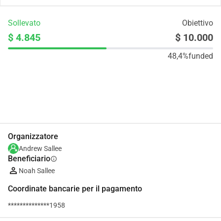
Sollevato
Obiettivo
$ 4.845
$ 10.000
48,4%
funded
Condividi
Donare
Organizzatore
Andrew Sallee
Beneficiario
info
Noah Sallee
Coordinate bancarie per il pagamento
**************1958