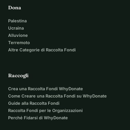
Ogni donazione, indipendentemente dalla dimensione, va 
Dona
direttamente a mantenere questo giovane uomo laborioso 
Palestina
sulla strada per una borsa di studio universitaria. Grazie 
Ucraina
per essere parte del viaggio di Noah!
Alluvione
Terremoto
Altre Categorie di Raccolta Fondi
Raccogli
Crea una Raccolta Fondi WhyDonate
Come Creare una Raccolta Fondi su WhyDonate
Guide alla Raccolta Fondi
Raccolta Fondi per le Organizzazioni
Perché Fidarsi di WhyDonate