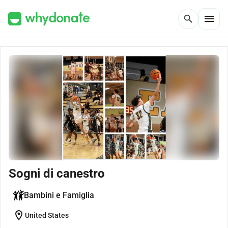
menu
search
Sogni di canestro
Bambini e Famiglia
location_on
United States