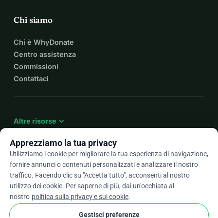
Chi siamo
Chi è WhyDonate
Centro assistenza
Commissioni
Contattaci
expand_more
Altre risorse
Apprezziamo la tua privacy
Utilizziamo i cookie per migliorare la tua esperienza di navigazione,
fornire annunci o contenuti personalizzati e analizzare il nostro
arrow_drop_down
It
traffico. Facendo clic su "Accetta tutto", acconsenti al nostro
utilizzo dei cookie. Per saperne di più, dai un'occhiata al
★★★★★
4,9 / 5 basato su oltre 500 recensioni
nostro
politica sulla privacy e sui cookie
.
Gestisci preferenze