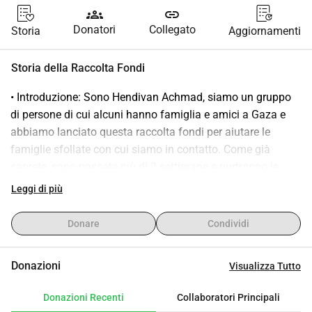
groups
link
Donatori
Collegato
Storia
Aggiornamenti
Storia della Raccolta Fondi
• Introduzione: Sono Hendivan Achmad, siamo un gruppo 
di persone di cui alcuni hanno famiglia e amici a Gaza e 
abbiamo lanciato questa raccolta fondi per aiutare le 
famiglie sfollate con cui siamo in contatto. Come già 
saprete, sono passate più di 2 settimane e purtroppo le 
cose stanno peggiorando, il cibo sta diventando sempre 
Leggi di più
più difficile da permettersi con un accesso minimo 
all'acqua pulita e all'elettricità.
Donare
Condividi
• Crisi attuale: 
Gaza sta affrontando gravi carenze di 
elettricità, acqua pulita e cibo, lasciando i bambini in 
Donazioni
Visualizza Tutto
condizioni disperate.
• Obiettivo della raccolta fondi: La nostra raccolta fondi 
Donazioni Recenti
Collaboratori Principali
mira a raccogliere fondi per fornire cibo a coloro che ne 