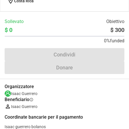
location_on
Costa Rica
Sollevato
Obiettivo
$ 0
$ 300
0%
funded
Condividi
Donare
Organizzatore
Isaac Guerrero
Beneficiario
info
Isaac Guerrero
Coordinate bancarie per il pagamento
Isaac guerrero bolanos