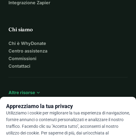
Integrazione Zapier
Chi siamo
Chi è WhyDonate
Centro assistenza
Commissioni
Contattaci
expand_more
Altre risorse
Apprezziamo la tua privacy
Utilizziamo i cookie per migliorare la tua esperienza di navigazione,
fornire annunci o contenuti personalizzati e analizzare il nostro
arrow_drop_down
It
traffico. Facendo clic su "Accetta tutto", acconsenti al nostro
utilizzo dei cookie. Per saperne di più, dai un'occhiata al
★★★★★
4,9 / 5 basato su oltre 500 recensioni