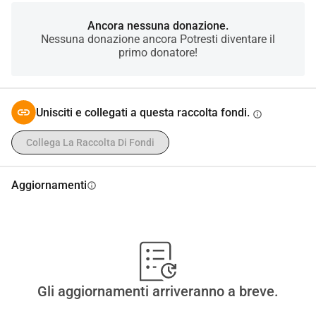
sempre meglio e questo mi rende molto felice. I piccoli 
stanno crescendo molto in fretta e spero che siano quasi 
Ancora nessuna donazione.
Nessuna donazione ancora Potresti diventare il
pronti per essere adottati. Grazie di tutto.
primo donatore!
Unisciti e collegati a questa raccolta fondi.
info
Collega La Raccolta Di Fondi
Aggiornamenti
info
Gli aggiornamenti arriveranno a breve.