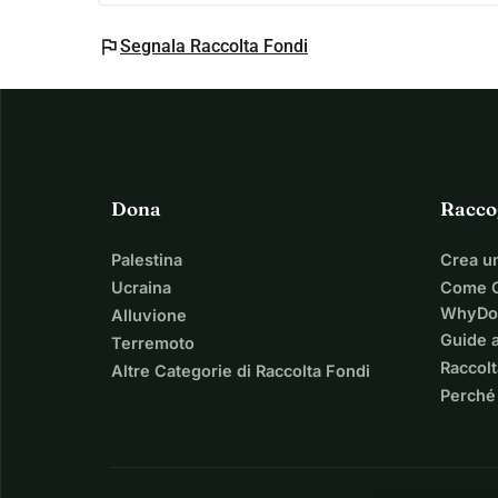
flag
Segnala Raccolta Fondi
Dona
Racco
Palestina
Crea u
Ucraina
Come C
WhyDo
Alluvione
Guide a
Terremoto
Raccolt
Altre Categorie di Raccolta Fondi
Perché