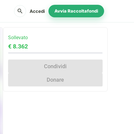
search
Accedi
Avvia Raccoltafondi
Sollevato
€ 8.362
Condividi
Donare