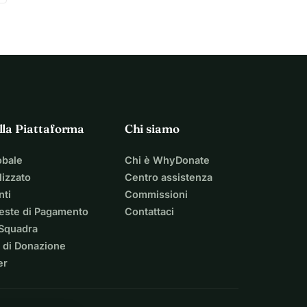
lla Piattaforma
Chi siamo
obale
Chi è WhyDonate
izzato
Centro assistenza
nti
Commissioni
ieste di Pagamento
Contattaci
 Squadra
 di Donazione
er