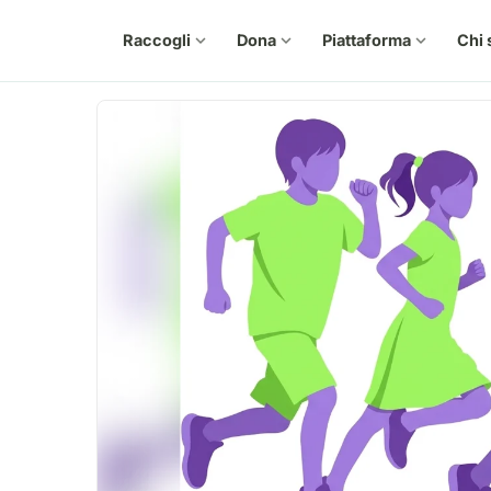
Raccogli
expand_more
Dona
expand_more
Piattaforma
expand_more
Chi 