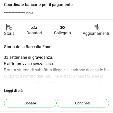
Coordinate bancarie per il pagamento
**************7324
groups
link
Donatori
Collegato
Storia
Aggiornamenti
Storia della Raccolta Fondi
33 settimane di gravidanza.
E all'improvviso senza casa.
È stata vittima di subaffitto illegale, il padrone di casa lo ha 
scoperto e l'affitto dell'inquilina è stato annullato, e lei si 
troverà presto per strada. Nessuna famiglia su cui contare. 
Nessun risparmio. Ma un bambino in arrivo. E quindi si è 
Leggi di più
trovata da sola.
Una giovane donna lavoratrice coraggiosa, piena di forza 
Donare
Condividi
di volontà ma completamente esausta. In gravidanza 