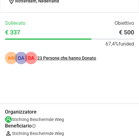
location_on
Rotterdam, Nederland
Sollevato
Obiettivo
€ 337
€ 500
67,4%
funded
AN
DA
DA
23
Persone che hanno Donato
Condividi
Donare
Organizzatore
Stichting Beschermde Wieg
Beneficiario
info
Stichting Beschermde Wieg