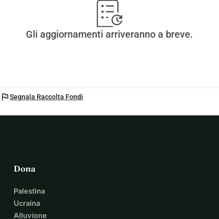
Gli aggiornamenti arriveranno a breve.
flag
Segnala Raccolta Fondi
Dona
Palestina
Ucraina
Alluvione