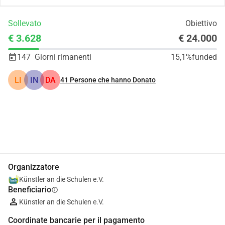
Sollevato
Obiettivo
€ 3.628
€ 24.000
147
Giorni rimanenti
15,1%
funded
LI
IN
DA
41
Persone che hanno Donato
Condividi
Donare
Organizzatore
Künstler an die Schulen e.V.
Beneficiario
info
Künstler an die Schulen e.V.
Coordinate bancarie per il pagamento