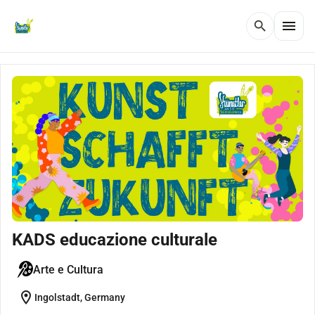
menu
search
KADS educazione culturale
Arte e Cultura
location_on
Ingolstadt, Germany