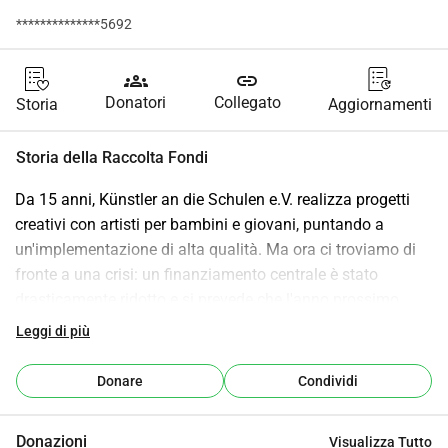
**************5692
groups
link
Donatori
Collegato
Storia
Aggiornamenti
Storia della Raccolta Fondi
Da 15 anni, Künstler an die Schulen e.V. realizza progetti 
creativi con artisti per bambini e giovani, puntando a 
un'implementazione di alta qualità. Ma ora ci troviamo di 
fronte a una crisi: un finanziamento centrale è stato 
drasticamente ridotto e si prevede che l'anno prossimo 
venga completamente eliminato. Ciò ci priva del 
Leggi di più
finanziamento per due posti di lavoro, che generano fino a 
200.000 all'anno in ulteriori fondi per numerosi progetti. 
Donare
Condividi
Senza questi fondi, non possiamo più realizzare progetti. 
Molti artisti perderanno così i compensi per i progetti e, 
Donazioni
Visualizza Tutto