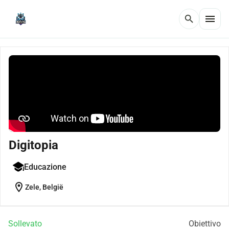
menu
search
Digitopia
Educazione
location_on
Zele, België
Sollevato
Obiettivo