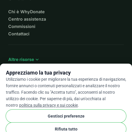
Chi è WhyDonate
Centro assistenza
Commissioni
Contattaci
expand_more
Altre risorse
Apprezziamo la tua privacy
Utilizziamo i cookie per migliorare la tua esperienza di navigazione,
fornire annunci o contenuti personalizzati e analizzare il nostro
arrow_drop_down
It
traffico. Facendo clic su "Accetta tutto", acconsenti al nostro
utilizzo dei cookie. Per saperne di più, dai un'occhiata al
★★★★★
4,9 / 5 basato su oltre 500 recensioni
nostro
politica sulla privacy e sui cookie
.
Gestisci preferenze
© 2012–2026
WhyDonate
Privacy e cookie
Rifiuta tutto