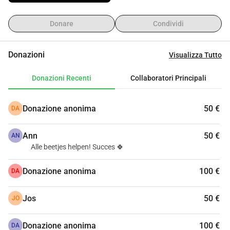
non sono economici.
Ci aiuterete a realizzare il nostro sogno?
Donare
Condividi
Tanti piccoli fanno un grande: ogni contributo è 
importante.
Donazioni
Visualizza Tutto
In nome dei nostri bambini, vi ringraziamo di cuore!
Donazioni Recenti
Collaboratori Principali
Donazione anonima
50 €
DA
Ann
50 €
AN
Alle beetjes helpen! Succes 🍀
Donazione anonima
100 €
DA
Jos
50 €
JO
Donazione anonima
100 €
DA