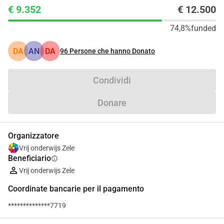
€ 9.352
€ 12.500
74,8%
funded
DA
AN
DA
96
Persone che hanno Donato
Condividi
Donare
Organizzatore
Vrij onderwijs Zele
Beneficiario
info
Vrij onderwijs Zele
Coordinate bancarie per il pagamento
**************7719