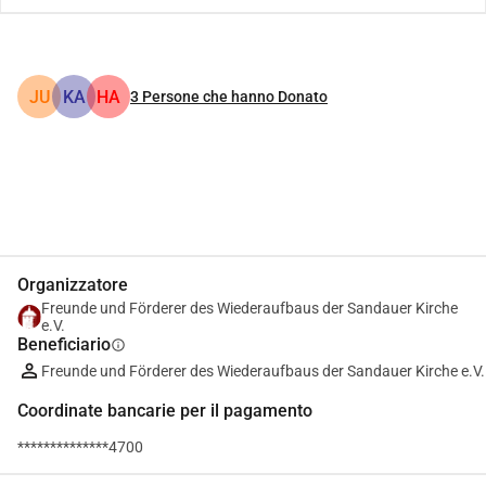
JU
KA
HA
3
Persone che hanno Donato
Condividi
Donare
Organizzatore
Freunde und Förderer des Wiederaufbaus der Sandauer Kirche
e.V.
Beneficiario
info
Freunde und Förderer des Wiederaufbaus der Sandauer Kirche e.V.
Coordinate bancarie per il pagamento
**************4700