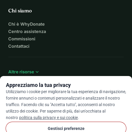
Chi siamo
Chi è WhyDonate
Centro assistenza
Commissioni
Contattaci
expand_more
Altre risorse
Apprezziamo la tua privacy
Utilizziamo i cookie per migliorare la tua esperienza di navigazione,
fornire annunci o contenuti personalizzati e analizzare il nostro
arrow_drop_down
It
traffico. Facendo clic su "Accetta tutto", acconsenti al nostro
utilizzo dei cookie. Per saperne di più, dai un'occhiata al
★★★★★
4,9 / 5 basato su oltre 500 recensioni
nostro
politica sulla privacy e sui cookie
.
Gestisci preferenze