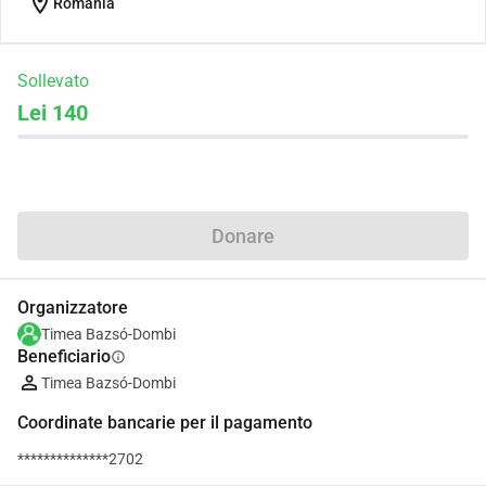
location_on
Romania
Sollevato
Lei 140
Condividi
Donare
Organizzatore
Timea Bazsó-Dombi
Beneficiario
info
Timea Bazsó-Dombi
Coordinate bancarie per il pagamento
**************2702