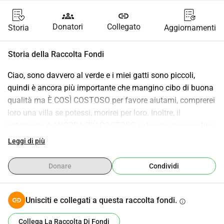
groups
link
Donatori
Collegato
Storia
Aggiornamenti
Storia della Raccolta Fondi
Ciao, sono davvero al verde e i miei gatti sono piccoli, 
quindi è ancora più importante che mangino cibo di buona 
qualità ma È COSÌ COSTOSO per favore aiutami, comprerei 
loro una villa se potessi, morirei per loro. Inoltre, il 
veterinario è ANCORA PIÙ COSTOSO e devono ricevere tipo 
1000000 vaccini quando sono cuccioli, non riesco a 
Leggi di più
sostenere questa situazione per favore inviaci dei soldi 
grazie
Donare
Condividi
Unisciti e collegati a questa raccolta fondi.
info
Collega La Raccolta Di Fondi