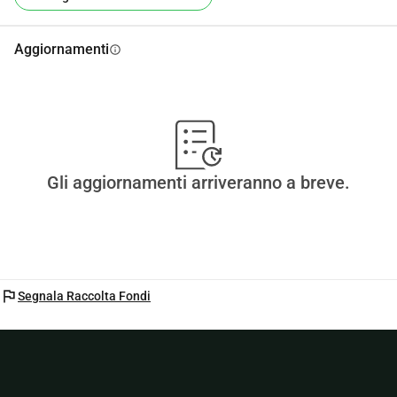
Aggiornamenti
info
Gli aggiornamenti arriveranno a breve.
flag
Segnala Raccolta Fondi