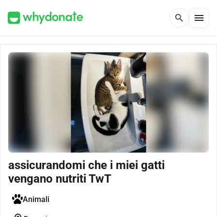
menu
search
assicurandomi che i miei gatti
vengano nutriti TwT
Animali