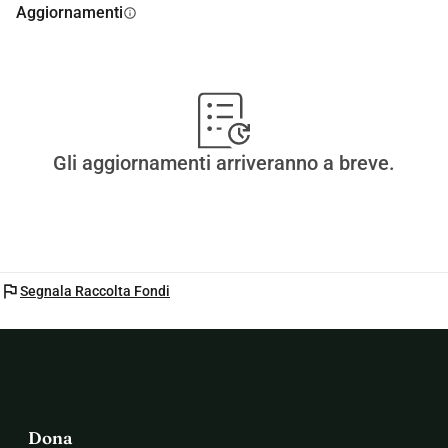
Aggiornamenti
info
Gli aggiornamenti arriveranno a breve.
flag
Segnala Raccolta Fondi
Dona