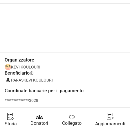
Condividi
Donare
Organizzatore
KEVI KOULOURI
Beneficiario
info
PARASKEVI KOULOURI
Coordinate bancarie per il pagamento
**************3028
groups
link
Donatori
Collegato
Storia
Aggiornamenti