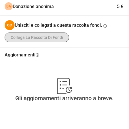
Donazione anonima
5 €
DA
Unisciti e collegati a questa raccolta fondi.
info
Collega La Raccolta Di Fondi
Aggiornamenti
info
Gli aggiornamenti arriveranno a breve.