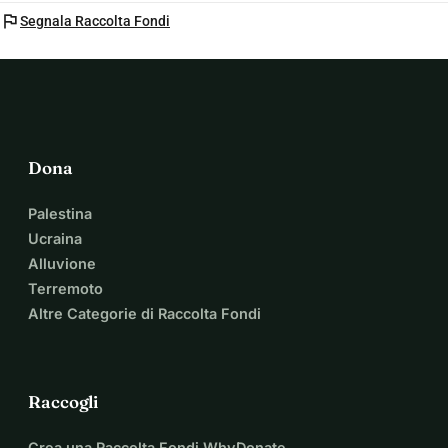
flag
Segnala Raccolta Fondi
Dona
Palestina
Ucraina
Alluvione
Terremoto
Altre Categorie di Raccolta Fondi
Raccogli
Crea una Raccolta Fondi WhyDonate