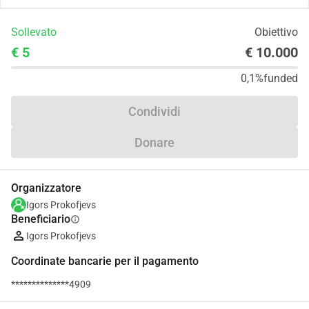
Sollevato
Obiettivo
€ 5
€ 10.000
0,1%
funded
Condividi
Donare
Organizzatore
Igors Prokofjevs
Beneficiario
info
Igors Prokofjevs
Coordinate bancarie per il pagamento
**************4909