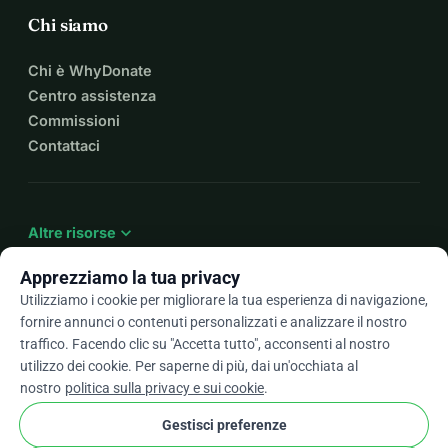
Chi siamo
Chi è WhyDonate
Centro assistenza
Commissioni
Contattaci
expand_more
Altre risorse
Apprezziamo la tua privacy
Utilizziamo i cookie per migliorare la tua esperienza di navigazione,
fornire annunci o contenuti personalizzati e analizzare il nostro
arrow_drop_down
It
traffico. Facendo clic su "Accetta tutto", acconsenti al nostro
utilizzo dei cookie. Per saperne di più, dai un'occhiata al
★★★★★
4,9 / 5 basato su oltre 500 recensioni
nostro
politica sulla privacy e sui cookie
.
Gestisci preferenze