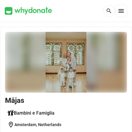
menu
search
Mājas
Bambini e Famiglia
location_on
Amsterdam, Netherlands