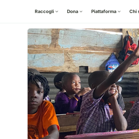
Raccogli
expand_more
Dona
expand_more
Piattaforma
expand_more
Chi 