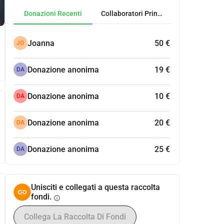
Donazioni Recenti
Collaboratori Principali
Joanna
50 €
JO
Donazione anonima
19 €
DA
Donazione anonima
10 €
DA
Donazione anonima
20 €
DA
Donazione anonima
25 €
DA
Unisciti e collegati a questa raccolta
fondi.
info
Collega La Raccolta Di Fondi