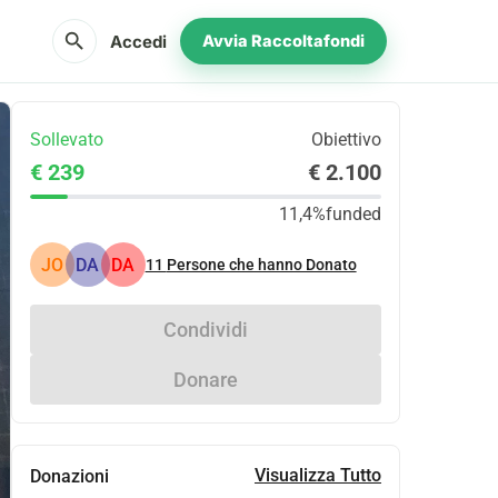
search
Accedi
Avvia Raccoltafondi
Sollevato
Obiettivo
€ 239
€ 2.100
11,4%
funded
JO
DA
DA
11
Persone che hanno Donato
Condividi
Donare
Visualizza Tutto
Donazioni