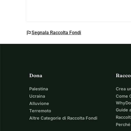
flag
Segnala Raccolta Fondi
Dona
Racco
Palestina
Crea u
Ucraina
Come C
WhyDo
Alluvione
Guide a
Terremoto
Raccolt
Altre Categorie di Raccolta Fondi
Perché