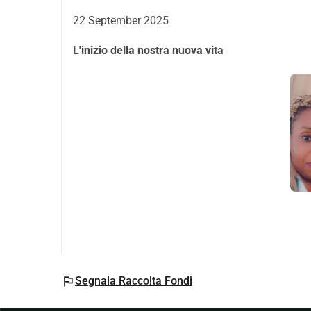
Con tutta la nostra gratitudine,
Fathia ed Emile
22 September 2025
L'inizio della nostra nuova vita
flag
Segnala Raccolta Fondi