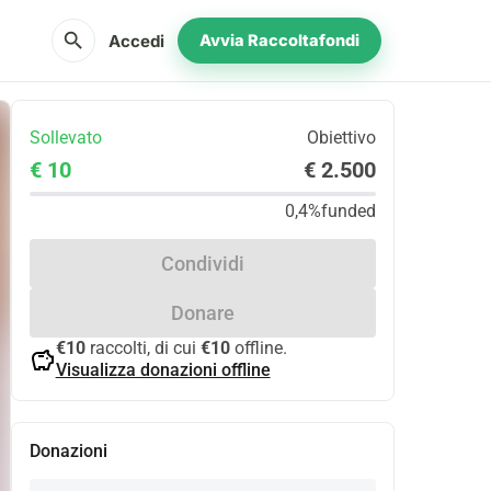
search
Accedi
Avvia Raccoltafondi
Sollevato
Obiettivo
€ 10
€ 2.500
0,4%
funded
Condividi
Donare
€10
raccolti, di cui
€10
offline.
savings
Visualizza donazioni offline
Donazioni