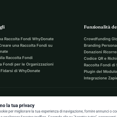
gli
Funzionalità de
na Raccolta Fondi WhyDonate
Crowdfunding Gl
reare una Raccolta Fondi su
Branding Personal
nate
Donazioni Ricorre
lla Raccolta Fondi
Codice QR e Rich
a Fondi per le Organizzazioni
Raccolta Fondi di
 Fidarsi di WhyDonate
Plugin del Modulo
Integrazione Zapi
o la tua privacy
cookie per migliorare la tua esperienza di navigazione, fornire annunci o c