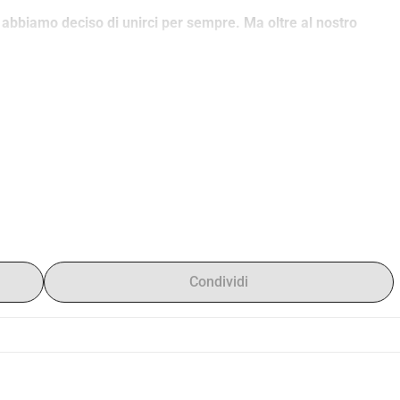
 abbiamo deciso di unirci per sempre. Ma oltre al nostro 
zionale sono molte e possono risultare costose. È per questo 
enerosità ci aiuterà a superare gli ostacoli finanziari e a 
le,
 che ci uniscono.
essenziali, come le spese per il visto, le pratiche 
 Europa e in Tunisia. Ogni gesto, per quanto piccolo, è un 
Condividi
timonianza che l'amore può trascendere confini e culture.
 a te per aiutarci a rendere il nostro matrimonio un evento 