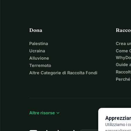
Dona
Racco
Palestina
Crea u
Ucraina
Come C
WhyDo
Alluvione
Guide a
Terremoto
Raccolt
Altre Categorie di Raccolta Fondi
Perché
expand_more
Altre risorse
Apprezziam
Utilizziamo i 