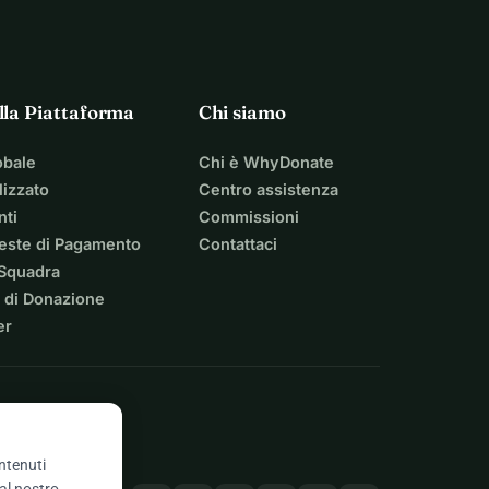
lla Piattaforma
Chi siamo
obale
Chi è WhyDonate
izzato
Centro assistenza
nti
Commissioni
ieste di Pagamento
Contattaci
 Squadra
 di Donazione
er
ontenuti