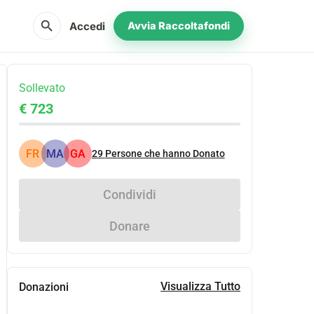
search
Accedi
Avvia Raccoltafondi
Sollevato
€ 723
FR
MA
GA
29
Persone che hanno Donato
Condividi
Donare
Visualizza Tutto
Donazioni