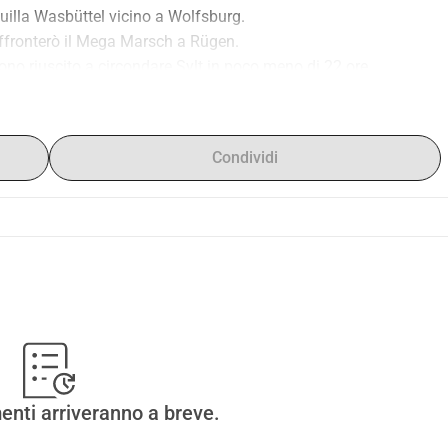
uilla Wasbüttel vicino a Wolfsburg.
 affronterò il Mega Marsch a Rügen.
o riuscito a circondare Sylt in poco meno di 22 ore.
iù.
non voglio affrontare questo come un "normale" Mega Marsch.
lo in una corsa di beneficenza.
Condividi
 3 enti che mi stanno molto a cuore:
-suedheide.lions.de/)
w.inesvolunteering.de/)
romozione della ricerca sul cancro infantile e.V. (
wasbuettel-
 enti.
arico e non graveranno sulle donazioni.
'occhiata ai progressi e al percorso fino al Mega Marsch.
enti arriveranno a breve.