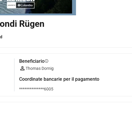
fondi Rügen
nd
Beneficiario
info
Thomas Dornig
Coordinate bancarie per il pagamento
**************6005