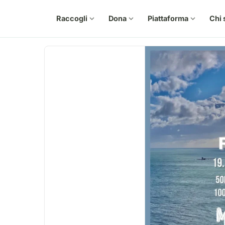
Raccogli
expand_more
Dona
expand_more
Piattaforma
expand_more
Chi 