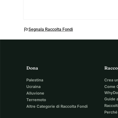
flag
Segnala Raccolta Fondi
Dona
Racco
Palestina
Crea u
Ucraina
Come C
WhyDo
Alluvione
Guide a
Terremoto
Raccolt
Altre Categorie di Raccolta Fondi
Perché