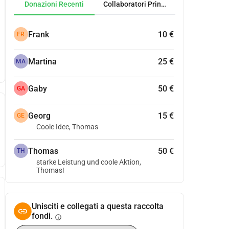
Donazioni Recenti
Collaboratori Principali
Frank
10 €
FR
Martina
25 €
MA
Gaby
50 €
GA
Georg
15 €
GE
Coole Idee, Thomas
Thomas
50 €
TH
starke Leistung und coole Aktion,
Thomas!
Unisciti e collegati a questa raccolta
fondi.
info