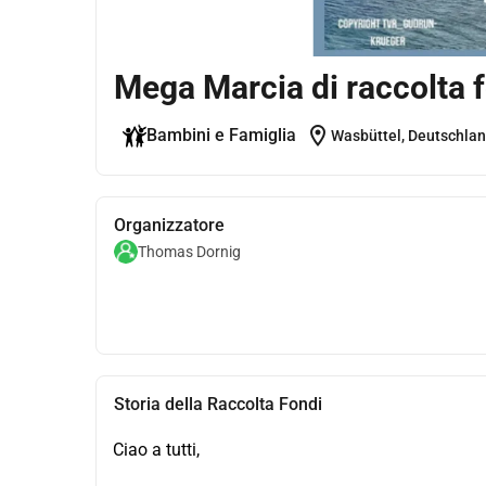
Mega Marcia di raccolta 
location_on
Bambini e Famiglia
Wasbüttel, Deutschla
Organizzatore
Thomas Dornig
Storia della Raccolta Fondi
Ciao a tutti,