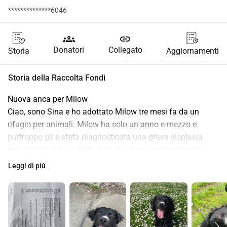
**************6046
groups
link
Donatori
Collegato
Storia
Aggiornamenti
Storia della Raccolta Fondi
Nuova anca per Milow
Ciao, sono Sina e ho adottato Milow tre mesi fa da un 
rifugio per animali. Milow ha solo un anno e mezzo e 
purtroppo gli è stata diagnosticata una grave displasia 
dell'anca bilaterale (HD). Si tratta di una malformazione 
dell'anca probabilmente di origine genetica, che è 
Leggi di più
associata a forti dolori. L'anca sinistra è così danneggiata 
che è già presente l'artrosi. La destra non sembra essere 
molto meglio. Per evitare che Milow abbia dolore per tutta 
la vita e che alla fine non possa più camminare 
correttamente, ha bisogno di una nuova protesi d'anca su 