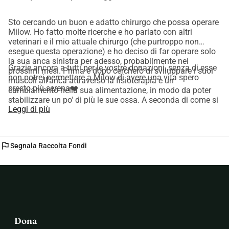
Sto cercando un buon e adatto chirurgo che possa operare
Milow. Ho fatto molte ricerche e ho parlato con altri
veterinari e il mio attuale chirurgo (che purtroppo non
esegue questa operazione) e ho deciso di far operare solo
la sua anca sinistra per adesso, probabilmente nei
Grazie ancora a tutti per le vostre donazioni, senza di esse
prossimi mesi. Prima e dopo cercherò di sviluppare i suoi
non potrei permettere a Milow di avere una vita spero
muscoli all'anca attraverso la fisioterapia e un
presto più serena❤️
cambiamento nella sua alimentazione, in modo da poter
stabilizzare un po' di più le sue ossa. A seconda di come si
Leggi di più
sentirà il suo lato destro dell'anca, probabilmente opererò
anche l'altra anca nei prossimi 1-2 anni. Fino ad allora ha
bisogno di fisioterapia regolare e uno stile di vita adattato.
flag
Segnala Raccolta Fondi
Dona