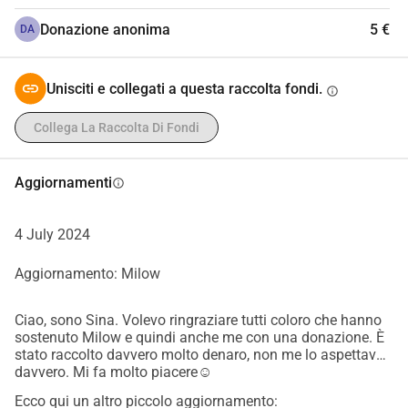
Donazione anonima
5 €
DA
Unisciti e collegati a questa raccolta fondi.
info
Collega La Raccolta Di Fondi
Aggiornamenti
info
4 July 2024
Aggiornamento: Milow
Ciao, sono Sina. Volevo ringraziare tutti coloro che hanno
sostenuto Milow e quindi anche me con una donazione. È
stato raccolto davvero molto denaro, non me lo aspettavo
davvero. Mi fa molto piacere☺️
Ecco qui un altro piccolo aggiornamento: