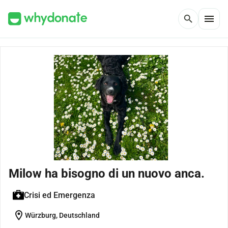
menu
search
Milow ha bisogno di un nuovo anca.
Crisi ed Emergenza
location_on
Würzburg, Deutschland