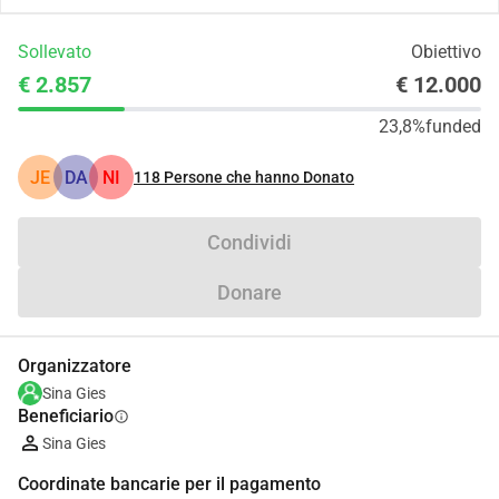
Sollevato
Obiettivo
€ 2.857
€ 12.000
23,8%
funded
JE
DA
NI
118
Persone che hanno Donato
Condividi
Donare
Organizzatore
Sina Gies
Beneficiario
info
Sina Gies
Coordinate bancarie per il pagamento