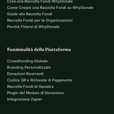
2. 
Arredamento:
 aule, strumenti musicali, materiali creativi 
Crea una Raccolta Fondi WhyDonate
e programmi didattici.
Come Creare una Raccolta Fondi su WhyDonate
3. 
Continuazione: della scuola:
 istruzione continua, lezioni 
Guide alla Raccolta Fondi
di musica, laboratori e festival
Raccolta Fondi per le Organizzazioni
per un impatto duraturo.
Perché Fidarsi di WhyDonate
Il tuo supporto fa la differenza
Insieme possiamo creare un luogo dove ogni bambino può 
imparare, fare musica e
Funzionalità della Piattaforma
sviluppare i propri talenti. Il 
100% di tutte le donazioni va 
direttamente al
Crowdfunding Globale
progetto.
Branding Personalizzato
Rimani connesso:
Donazioni Ricorrenti
iscriviti alla newsletter su 
www.reggaebeatz.com
Codice QR e Richieste di Pagamento
Raccolta Fondi di Squadra
Aiuta a costruire una Scuola di Musica per Bambini di 
Plugin del Modulo di Donazione
Strada ad Accra, Ghana
Integrazione Zapier
Immagina un luogo sicuro dove i bambini di strada 
possono scoprire i loro talenti, dove la musica porta