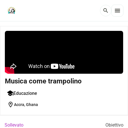
menu
search
Musica come trampolino
Educazione
location_on
Accra, Ghana
Sollevato
Obiettivo