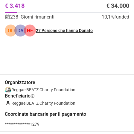
€ 3.418
€ 34.000
238
Giorni rimanenti
10,1%
funded
OL
DA
HE
27
Persone che hanno Donato
Condividi
Donare
Organizzatore
Reggae BEATZ Charity Foundation
Beneficiario
info
Reggae BEATZ Charity Foundation
Coordinate bancarie per il pagamento
**************1279