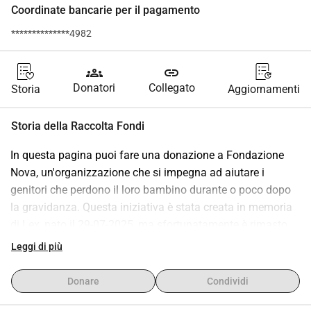
Coordinate bancarie per il pagamento
**************4982
groups
link
Donatori
Collegato
Storia
Aggiornamenti
Storia della Raccolta Fondi
In questa pagina puoi fare una donazione a Fondazione 
Nova, un'organizzazione che si impegna ad aiutare i 
genitori che perdono il loro bambino durante o poco dopo 
la gravidanza. Questa iniziativa è stata creata in memoria 
di Lex, nato il 29-07-2025, ma sfortunatamente è rimasto 
con noi solo per poco tempo. La sua nascita è stata 
Leggi di più
bellissima e la sua breve vita lascia un'impronta duratura. 
Per fare qualcosa di permanente con questo amore e 
Donare
Condividi
questa mancanza, vogliamo sostenere la Fondazione Nova 