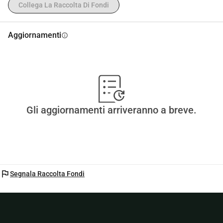
Collega La Raccolta Di Fondi
Aggiornamenti
info
Gli aggiornamenti arriveranno a breve.
flag
Segnala Raccolta Fondi