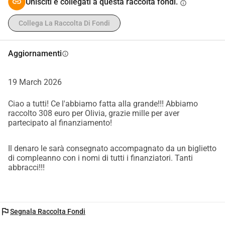
Unisciti e collegati a questa raccolta fondi.
info
Collega La Raccolta Di Fondi
Aggiornamenti
info
19 March 2026
Ciao a tutti! Ce l'abbiamo fatta alla grande!!! Abbiamo
raccolto 308 euro per Olivia, grazie mille per aver
partecipato al finanziamento!
Il denaro le sarà consegnato accompagnato da un biglietto
di compleanno con i nomi di tutti i finanziatori. Tanti
abbracci!!!
flag
Segnala Raccolta Fondi