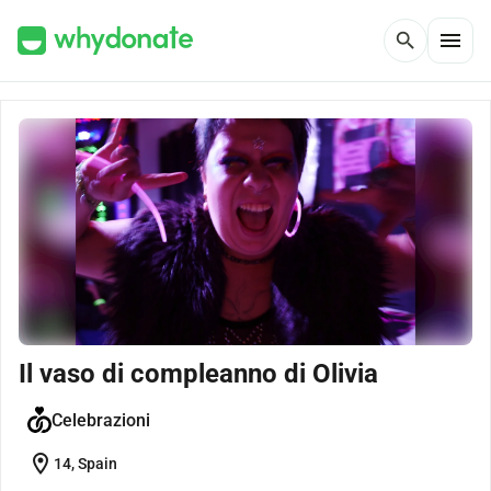
menu
search
Il vaso di compleanno di Olivia
Celebrazioni
location_on
14, Spain