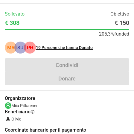
Sollevato
Obiettivo
€ 308
€ 150
205,3%
funded
MA
SU
PH
19
Persone che hanno Donato
Condividi
Donare
Organizzatore
Miia Pitkaenen
Beneficiario
info
Olivia
Coordinate bancarie per il pagamento