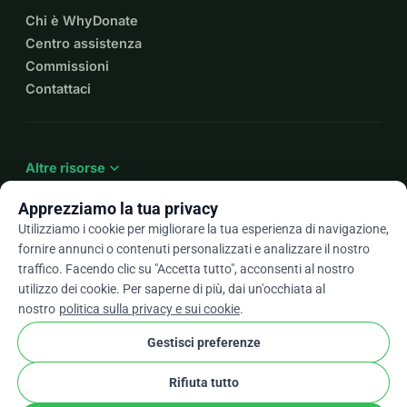
Chi è WhyDonate
Centro assistenza
Commissioni
Contattaci
expand_more
Altre risorse
Apprezziamo la tua privacy
Utilizziamo i cookie per migliorare la tua esperienza di navigazione,
fornire annunci o contenuti personalizzati e analizzare il nostro
arrow_drop_down
It
traffico. Facendo clic su "Accetta tutto", acconsenti al nostro
utilizzo dei cookie. Per saperne di più, dai un'occhiata al
★★★★★
4,9 / 5 basato su oltre 500 recensioni
nostro
politica sulla privacy e sui cookie
.
Gestisci preferenze
© 2012–2026
WhyDonate
Privacy e cookie
Rifiuta tutto
cookie
Termini e condizioni
Impostazioni Cookie