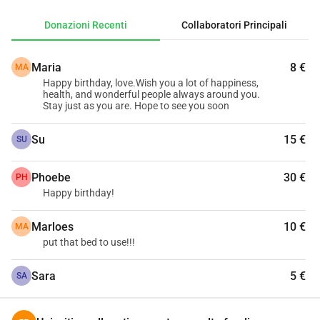
Donazioni Recenti
Collaboratori Principali
Maria
8 €
MA
Happy birthday, love.Wish you a lot of happiness,
health, and wonderful people always around you.
Stay just as you are. Hope to see you soon
Su
15 €
SU
Phoebe
30 €
PH
Happy birthday!
Marloes
10 €
MA
put that bed to use!!!
Sara
5 €
SA