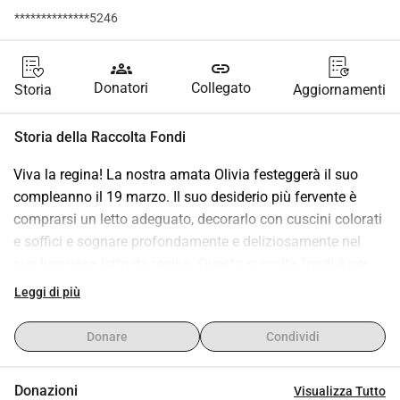
**************5246
groups
link
Donatori
Collegato
Storia
Aggiornamenti
Storia della Raccolta Fondi
Viva la regina! La nostra amata Olivia festeggerà il suo 
compleanno il 19 marzo. Il suo desiderio più fervente è 
comprarsi un letto adeguato, decorarlo con cuscini colorati 
e soffici e sognare profondamente e deliziosamente nel 
suo lussuoso letto da regina. Questa raccolta fondi è per 
chiunque voglia regalarle un pezzo di sonno ristoratore, la 
Leggi di più
donazione può essere grande o piccola, ogni centesimo 
conta, e il totale finale sarà consegnato a Olivia alla sua 
Donare
Condividi
festa di compleanno in spiaggia il 21 marzo. L'obiettivo è 
150 euro, insieme possiamo farcela! Sentiti libero di 
Donazioni
Visualizza Tutto
condividere il link con chi pensi possa voler partecipare.