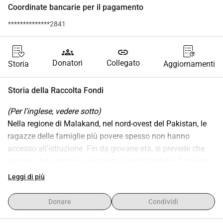
Coordinate bancarie per il pagamento
**************2841
groups
link
Donatori
Collegato
Storia
Aggiornamenti
Storia della Raccolta Fondi
(Per l'inglese, vedere sotto)
Nella regione di Malakand, nel nord-ovest del Pakistan, le 
ragazze delle famiglie più povere spesso non hanno 
accesso all'istruzione. Fin da giovane età, si prevede che 
lavorino, ad esempio, nei campi o nelle famiglie. Il governo 
non fornisce un supporto sufficiente: le scuole sono 
Leggi di più
lontane e le famiglie non possono permettersi le spese 
scolastiche. Quando si tratta di scegliere chi va a scuola, 
Donare
Condividi
sono di solito le ragazze a rimanere a casa.