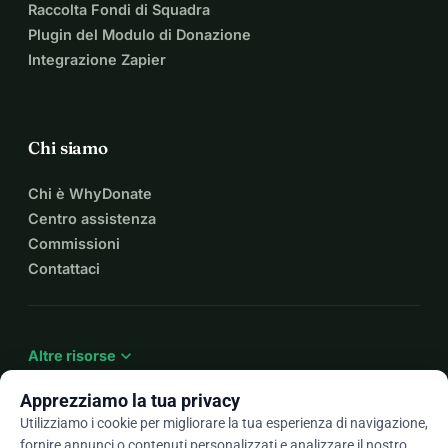
Raccolta Fondi di Squadra
Plugin del Modulo di Donazione
Integrazione Zapier
Chi siamo
Chi è WhyDonate
Centro assistenza
Commissioni
Contattaci
expand_more
Altre risorse
Apprezziamo la tua privacy
Utilizziamo i cookie per migliorare la tua esperienza di navigazione,
fornire annunci o contenuti personalizzati e analizzare il nostro