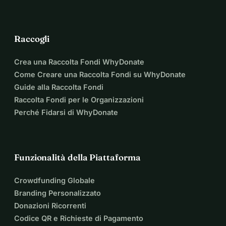
supporto.
Maggiore informazione: 
www.meisjesonderwijspakistan.nl
Grazie mille, a nome delle ragazze di Malakand!
Raccogli
Fondazione di Sostegno all'Istruzione delle Ragazze 
Pakistan (SOMOP),
Crea una Raccolta Fondi WhyDonate
Jan, Marlijn, Chris, Komal, Theo e Marian
Come Creare una Raccolta Fondi su WhyDonate
Guide alla Raccolta Fondi
Raccolta Fondi per le Organizzazioni
Perché Fidarsi di WhyDonate
Funzionalità della Piattaforma
Crowdfunding Globale
Branding Personalizzato
Donazioni Ricorrenti
Codice QR e Richieste di Pagamento