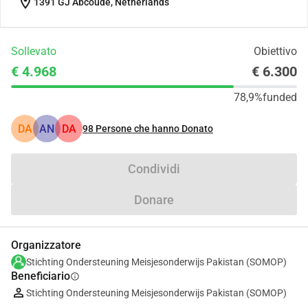
location_on
1391 GJ Abcoude, Netherlands
Sollevato
Obiettivo
€ 4.968
€ 6.300
78,9%
funded
DA
AN
DA
98
Persone che hanno Donato
Condividi
Donare
Organizzatore
Stichting Ondersteuning Meisjesonderwijs Pakistan (SOMOP)
Beneficiario
info
Stichting Ondersteuning Meisjesonderwijs Pakistan (SOMOP)