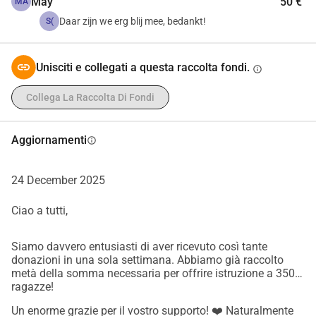
May
50 €
Il nostro obiettivo
MA
Nel 2026, puntiamo a fornire istruzione a 550 ragazze e 
Daar zijn we erg blij mee, bedankt!
S(
così migliorare le loro prospettive future. Questo è già 
garantito per 200 ragazze; chiediamo il vostro supporto per 
Unisciti e collegati a questa raccolta fondi.
info
le restanti 350. Se desiderate sostenere il nostro obiettivo, 
apprezziamo molto il vostro contributo e siamo grati per 
Collega La Raccolta Di Fondi
ogni euro. Con 18 una ragazza può andare a scuola per un 
anno. Le donazioni vengono utilizzate per materiali 
Aggiornamenti
info
didattici, affitto delle aule, stipendi degli insegnanti e 
supporto.
Maggiore informazione: 
www.meisjesonderwijspakistan.nl
24 December 2025
Grazie mille, a nome delle ragazze di Malakand!
Ciao a tutti,
Fondazione di Sostegno all'Istruzione delle Ragazze 
Pakistan (SOMOP),
Siamo davvero entusiasti di aver ricevuto così tante
Jan, Marlijn, Chris, Komal, Theo e Marian
donazioni in una sola settimana. Abbiamo già raccolto
metà della somma necessaria per offrire istruzione a 350
==============================================
ragazze!
==============================================
Un enorme grazie per il vostro supporto! ❤️ Naturalmente