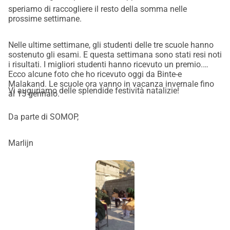
======
speriamo di raccogliere il resto della somma nelle
Nella regione di Malakand, nel nord-ovest del Pakistan, le 
prossime settimane.
ragazze delle famiglie più povere spesso non hanno 
accesso all'istruzione. Fin da giovane età, si prevede che 
Nelle ultime settimane, gli studenti delle tre scuole hanno
lavorino, ad esempio, nei campi o nelle famiglie. Il governo 
sostenuto gli esami. E questa settimana sono stati resi noti
i risultati. I migliori studenti hanno ricevuto un premio.
non fornisce un supporto sufficiente: le scuole sono 
Ecco alcune foto che ho ricevuto oggi da Binte-e
lontane e le famiglie non possono permettersi le spese 
Malakand. Le scuole ora vanno in vacanza invernale fino
Vi auguriamo delle splendide festività natalizie!
scolastiche. Quando si tratta di scegliere chi va a scuola, 
al 15 gennaio.
sono di solito le ragazze a rimanere a casa.
Da parte di SOMOP,
Chi siamo
Attraverso la nostra Fondazione di Sostegno all'Istruzione 
Marlijn
delle Ragazze Pakistan (SOMOP), ci impegniamo a fornire 
a queste ragazze un'istruzione. Lavoriamo a stretto 
contatto con la fondazione locale Binte-e-Malakand 
('Ragazza di Malakand'), che è stata fondata 25 anni fa da 
donne locali e da allora fornisce istruzione primaria a 
ragazze svantaggiate.
Cosa facciamo