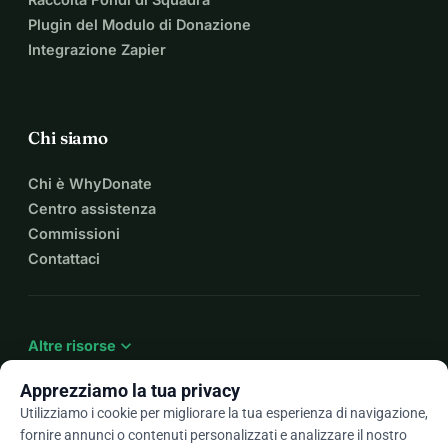
Plugin del Modulo di Donazione
Integrazione Zapier
Chi siamo
Chi è WhyDonate
Centro assistenza
Commissioni
Contattaci
expand_more
Altre risorse
Apprezziamo la tua privacy
Utilizziamo i cookie per migliorare la tua esperienza di navigazione,
fornire annunci o contenuti personalizzati e analizzare il nostro