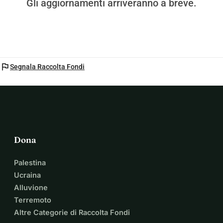
Gli aggiornamenti arriveranno a breve.
flag
Segnala Raccolta Fondi
Dona
Palestina
Ucraina
Alluvione
Terremoto
Altre Categorie di Raccolta Fondi