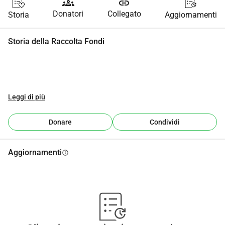
groups
link
Donatori
Collegato
Storia
Aggiornamenti
Storia della Raccolta Fondi
Leggi di più
Donare
Condividi
Aggiornamenti
info