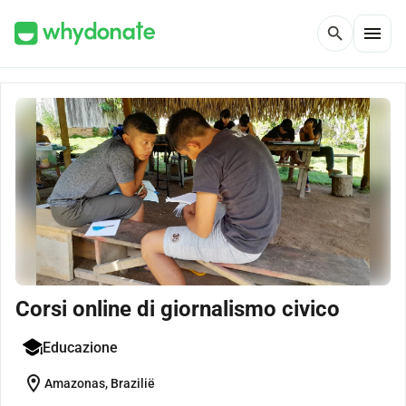
menu
search
Corsi online di giornalismo civico
Educazione
location_on
Amazonas, Brazilië