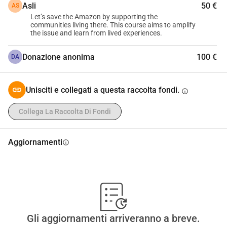
Asli
50 €
AS
potenti agenti di cambiamento. Attraverso i nostri 
Let’s save the Amazon by supporting the
programmi di formazione e risorse online, stiamo 
communities living there. This course aims to amplify
costruendo una rete globale di giornalisti cittadini che 
the issue and learn from lived experiences.
riportano su questioni che contano di più per le loro 
Donazione anonima
100 €
comunità dai diritti umani e giustizia ambientale alla 
DA
preservazione culturale e partecipazione democratica.
Sostenendo Comundos, stai investendo in un giornalismo 
Unisciti e collegati a questa raccolta fondi.
info
autentico e guidato dalla comunità che sfida le narrazioni 
mainstream e amplifica le voci marginalizzate.
Collega La Raccolta Di Fondi
Aggiornamenti
info
Gli aggiornamenti arriveranno a breve.