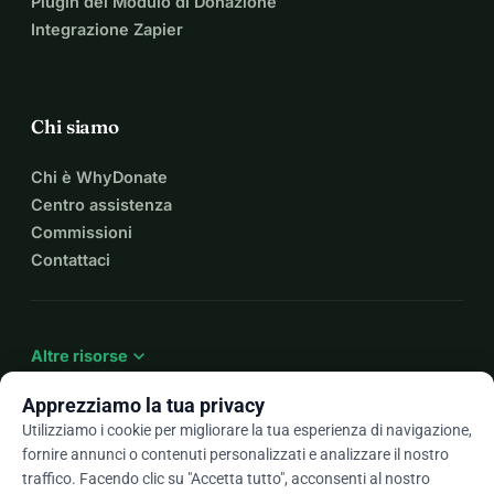
Plugin del Modulo di Donazione
Integrazione Zapier
Chi siamo
Chi è WhyDonate
Centro assistenza
Commissioni
Contattaci
expand_more
Altre risorse
Apprezziamo la tua privacy
Utilizziamo i cookie per migliorare la tua esperienza di navigazione,
fornire annunci o contenuti personalizzati e analizzare il nostro
arrow_drop_down
It
traffico. Facendo clic su "Accetta tutto", acconsenti al nostro