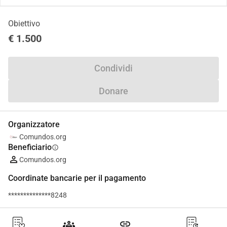
Obiettivo
€ 1.500
Condividi
Donare
Organizzatore
Comundos.org
Beneficiario
info
Comundos.org
Coordinate bancarie per il pagamento
**************8248
groups
link