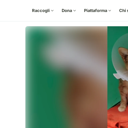
Raccogli
expand_more
Dona
expand_more
Piattaforma
expand_more
Chi 