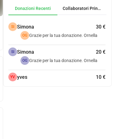
Donazioni Recenti
Collaboratori Principali
Simona
30 €
SI
Grazie per la tua donazione. Ornella
OG
Simona
20 €
SI
Grazie per la tua donazione. Ornella
OG
yves
10 €
YV