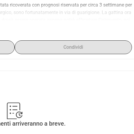
tata ricoverata con prognosi riservata per circa 3 settimane per 
rurgico, sono fortunatamente in via di guarigione. La gattina ora 
 dovrà essere operata appena potrà affrontare l'intervento, noi 
cui € 500,00 già spese per il ricovero, il primo intervento e le 
 il cui preventivo è di circa € 500,00. Ci dai una mano? Basta 
 L'eventuale cifra eccedente sarà devoluta all'associazione di 
Condividi
ll'Isola di San Pietro in Sardegna (Italy).
enti arriveranno a breve.