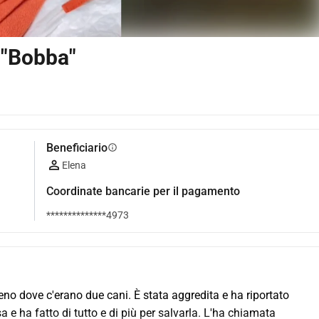
 "Bobba"
Beneficiario
info
Elena
Coordinate bancarie per il pagamento
**************4973
eno dove c'erano due cani. È stata aggredita e ha riportato 
a e ha fatto di tutto e di più per salvarla. L'ha chiamata 