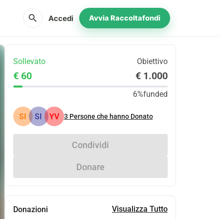
search
Accedi
Avvia Raccoltafondi
Sollevato
Obiettivo
€ 60
€ 1.000
6%
funded
SI
SI
YV
3
Persone che hanno Donato
Condividi
Donare
Visualizza Tutto
Donazioni