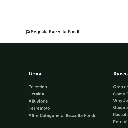
flag
Segnala Raccolta Fondi
Dona
Racco
Palestina
Crea u
Ucraina
Come C
WhyDo
Alluvione
Guide a
Terremoto
Raccolt
Altre Categorie di Raccolta Fondi
Perché