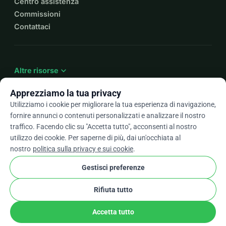
Centro assistenza
Commissioni
Contattaci
expand_more
Altre risorse
Apprezziamo la tua privacy
Utilizziamo i cookie per migliorare la tua esperienza di navigazione,
fornire annunci o contenuti personalizzati e analizzare il nostro
arrow_drop_down
It
traffico. Facendo clic su "Accetta tutto", acconsenti al nostro
utilizzo dei cookie. Per saperne di più, dai un'occhiata al
★★★★★
4,9 / 5 basato su oltre 500 recensioni
nostro
politica sulla privacy e sui cookie
.
Gestisci preferenze
© 2012–2026
WhyDonate
Privacy e cookie
Rifiuta tutto
cookie
Termini e condizioni
Impostazioni Cookie
stripe
Fatto in Europa
★
Partner Verificato
check
Accetta tutto