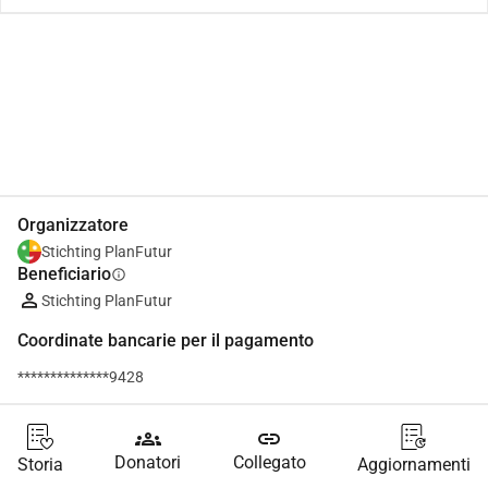
Condividi
Donare
Organizzatore
Stichting PlanFutur
Beneficiario
info
Stichting PlanFutur
Coordinate bancarie per il pagamento
**************9428
groups
link
Donatori
Collegato
Storia
Aggiornamenti