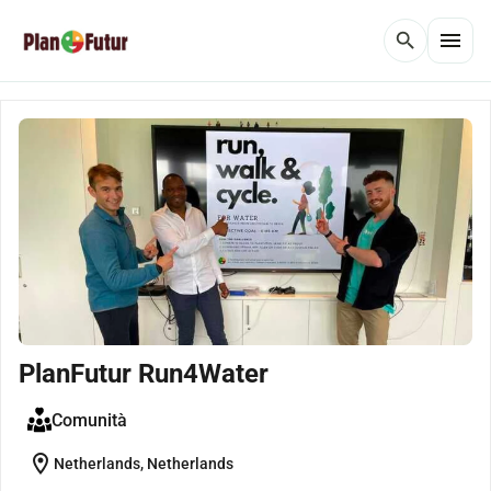
menu
search
PlanFutur Run4Water
Comunità
location_on
Netherlands, Netherlands