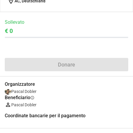
location_on
AC, Deutschland
Sollevato
€ 0
Condividi
Donare
Organizzatore
Pascal Dobler
Beneficiario
info
Pascal Dobler
Coordinate bancarie per il pagamento