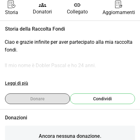
groups
link
Donatori
Collegato
Storia
Aggiornamenti
Storia della Raccolta Fondi
Ciao e grazie infinite per aver partecipato alla mia raccolta 
fondi.
Il mio nome è Dobler Pascal e ho 24 anni.
In realtà, non era mai stato il mio piano cercare aiuto in 
Leggi di più
questo modo.
Tuttavia, purtroppo il mio PC ha dato l'ultimo segnale di 
Donare
Condividi
vita dopo 10 anni.
Donazioni
Ora è urgente che io abbia il vostro supporto per poter 
comprare un nuovo PC.
Ancora nessuna donazione.