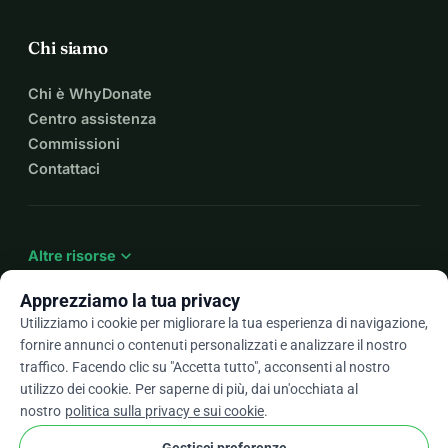
Chi siamo
Chi è WhyDonate
Centro assistenza
Commissioni
Contattaci
expand_more
Altre risorse
Apprezziamo la tua privacy
Utilizziamo i cookie per migliorare la tua esperienza di navigazione,
fornire annunci o contenuti personalizzati e analizzare il nostro
arrow_drop_down
It
traffico. Facendo clic su "Accetta tutto", acconsenti al nostro
utilizzo dei cookie. Per saperne di più, dai un'occhiata al
★★★★★
4,9 / 5 basato su oltre 500 recensioni
nostro
politica sulla privacy e sui cookie
.