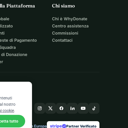
lla Piattaforma
Chi siamo
obale
Chi è WhyDonate
izzato
Centro assistenza
nti
Commissioni
ieste di Pagamento
Contattaci
 Squadra
 di Donazione
er
ontenuti
 al nostro
ui cookie
.
cetta tutto
stripe
Fatto in Europa
★
Partner Verificato
check