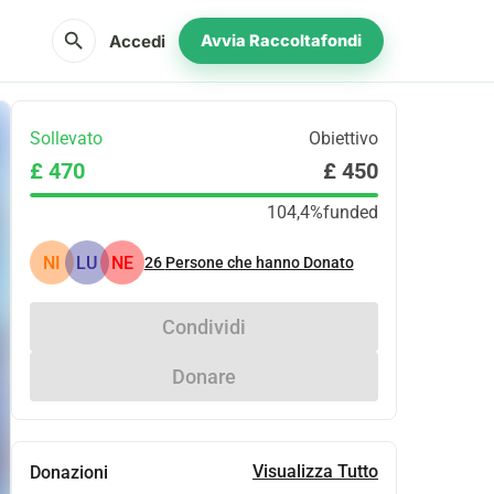
search
Accedi
Avvia Raccoltafondi
Sollevato
Obiettivo
£ 470
£ 450
104,4%
funded
NI
LU
NE
26
Persone che hanno Donato
Condividi
Donare
Visualizza Tutto
Donazioni