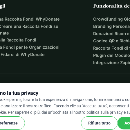
gli
Funzionalità de
na Raccolta Fondi WhyDonate
Crowdfunding Gl
reare una Raccolta Fondi su
Branding Personal
nate
Donazioni Ricorre
lla Raccolta Fondi
Codice QR e Rich
a Fondi per le Organizzazioni
Raccolta Fondi di
 Fidarsi di WhyDonate
Plugin del Modulo
Integrazione Zapi
o la tua privacy
cookie per migliorare la tua esperienza di navigazione, fornire annunci o c
e analizzare il nostro traffico. Facendo clic su "Accetta tutto", acconsenti
/ 5 basato su oltre 500 recensioni
okie. Per saperne di più, dai un'occhiata al nostro
politica sulla privacy e s
preferenze
Rifiuta tutto
Ac
cookie
ondizioni
Impostazioni Cookie