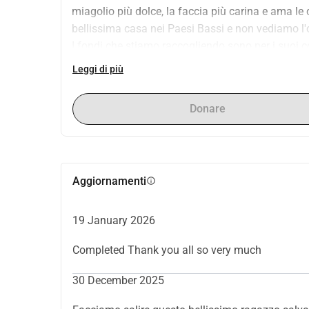
miagolio più dolce, la faccia più carina e ama le
bellissima casa nei Paesi Bassi e non vediamo l'
I fondi che stiamo raccogliendo sono per i suoi c
Per favore condividi il suo link con amici/famigl
Leggi di più
questo ragazzo
Vi ringraziamo tutti in anticipo Xxx
Donare
Aggiornamenti
info
19 January 2026
Completed Thank you all so very much
30 December 2025