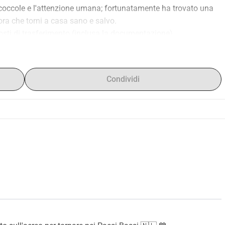
 coccole e l'attenzione umana; fortunatamente ha trovato una 
ora che torni a casa sano e salvo.
osti di trasferimento (inclusa la documentazione)
ia e piattaforme di social media Facciamo tornare a casa 
Condividi