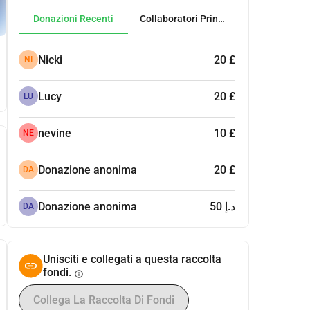
Donazioni Recenti
Collaboratori Principali
Nicki
20 £
NI
Lucy
20 £
LU
nevine
10 £
NE
Donazione anonima
20 £
DA
Donazione anonima
50 د.إ
DA
Unisciti e collegati a questa raccolta
fondi.
info
Collega La Raccolta Di Fondi