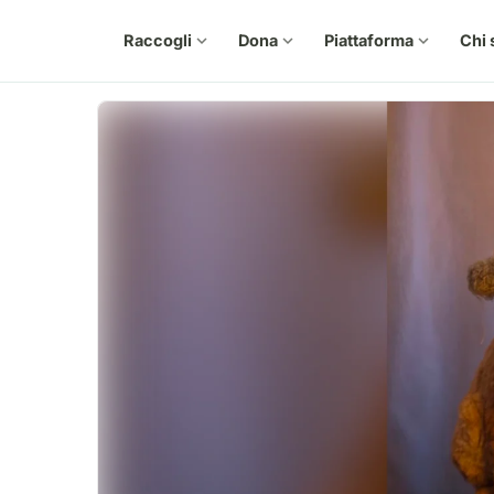
Raccogli
expand_more
Dona
expand_more
Piattaforma
expand_more
Chi 