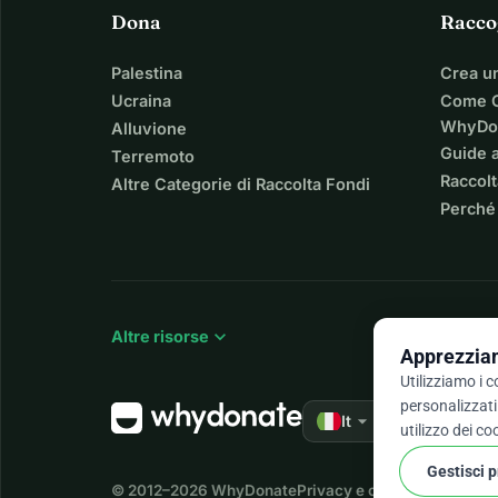
Dona
Racco
Palestina
Crea u
Ucraina
Come C
WhyDo
Alluvione
Guide a
Terremoto
Raccolt
Altre Categorie di Raccolta Fondi
Perché
expand_more
Altre risorse
Apprezziam
Utilizziamo i 
personalizzati 
arrow_drop_down
★★★★★
It
4,9 
utilizzo dei co
Gestisci 
© 2012–2026
WhyDonate
Privacy e cookie
Termini e c