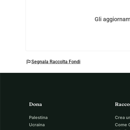
Gli aggiornam
flag
Segnala Raccolta Fondi
Dona
Racco
Palestina
Crea u
Ucraina
Come C