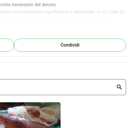
ncora necessario del denaro.
ani un'occupazione significativa e stimolante, in cui l'arte, la 
tti a braccia aperte, con amore e attenzione personale!
itate www.stichtingdorpsacademie.nl
Condividi