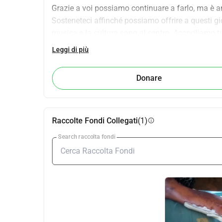
Grazie a voi possiamo continuare a farlo, ma è a
Sosteneteci affinché possiamo offrire a questi giov
musica e la cultura sono al centro. Accogliamo tu
Leggi di più
Per ulteriori informazioni sulla fondazione, vis
Donare
Abbiamo uno status ANBI
Raccolte Fondi Collegati
(1)
info
Search raccolta fondi