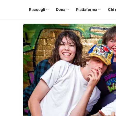
Raccogli
expand_more
Dona
expand_more
Piattaforma
expand_more
Chi 