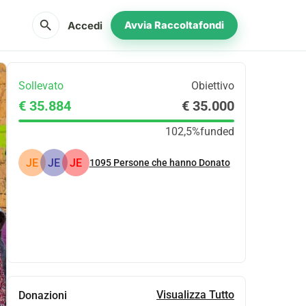
search
Accedi
Avvia Raccoltafondi
Sollevato
Obiettivo
€ 35.884
€ 35.000
102,5%
funded
JE
JE
JE
1095
Persone che hanno Donato
Condividi
Donare
Visualizza Tutto
Donazioni