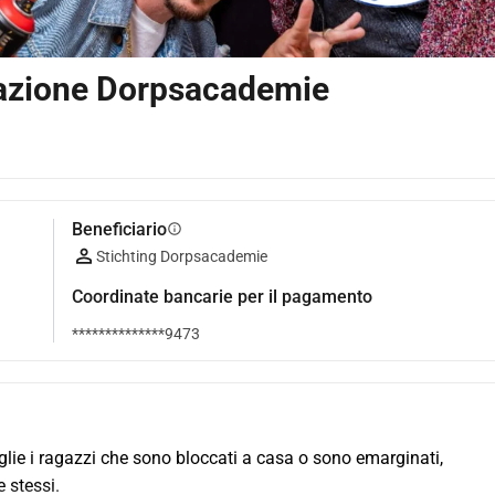
dazione Dorpsacademie
Beneficiario
info
Stichting Dorpsacademie
Coordinate bancarie per il pagamento
**************9473
lie i ragazzi che sono bloccati a casa o sono emarginati, 
 stessi.