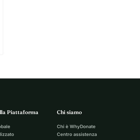
lla Piattaforma
Chi siamo
obale
Chi è WhyDonate
izzato
Centro assistenza