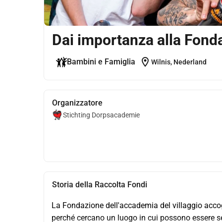
Dai importanza alla Fon
location_on
Bambini e Famiglia
Wilnis, Nederland
Organizzatore
Stichting Dorpsacademie
Storia della Raccolta Fondi
La Fondazione dell'accademia del villaggio accog
perché cercano un luogo in cui possono essere se