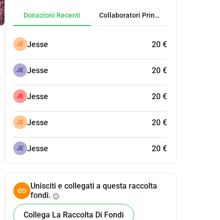
Donazioni Recenti
Collaboratori Principali
Jesse
20 €
JE
Jesse
20 €
JE
Jesse
20 €
JE
Jesse
20 €
JE
Jesse
20 €
JE
Unisciti e collegati a questa raccolta
fondi.
info
Collega La Raccolta Di Fondi