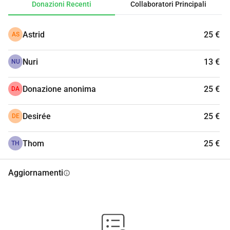
Donazioni Recenti
Collaboratori Principali
Il ricavato dell'iniziativa di sponsorizzazione sarà donato 
alla missione di Plastic Soup Foundation.
Astrid
25 €
AS
Prodotto con cura. Bevuto con effetto a catena.
Nuri
13 €
NU
Donazione anonima
25 €
DA
Desirée
25 €
DE
Thom
25 €
TH
Aggiornamenti
info