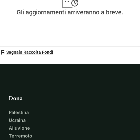
Gli aggiornamenti arriveranno a breve.
flag
Segnala Raccolta Fondi
Dona
Palestina
Ucraina
Alluvione
Terremoto