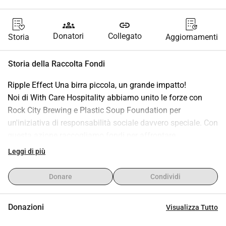
groups
link
Donatori
Collegato
Storia
Aggiornamenti
Storia della Raccolta Fondi
Ripple Effect Una birra piccola, un grande impatto!
Noi di With Care Hospitality abbiamo unito le forze con 
Rock City Brewing e Plastic Soup Foundation per 
un'iniziativa di responsabilità sociale davvero speciale. Con 
questa azione raccogliamo fondi per affrontare 
l'inquinamento da plastica alla fonte.
Leggi di più
Per questo abbiamo sviluppato insieme a Rock City una 
birra unica: Ripple Effect Plastic Free IPA.
Donare
Condividi
Fai una donazione a tua scelta. Ricevi un pacco di birra 
con una donazione a partire da 25, contenente 4 lattine di 
Donazioni
Visualizza Tutto
Ripple Effect (2x alcolica, 2x analcolica) come 
ringraziamento!