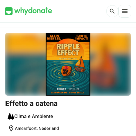
menu
search
Effetto a catena
Clima e Ambiente
location_on
Amersfoort, Nederland