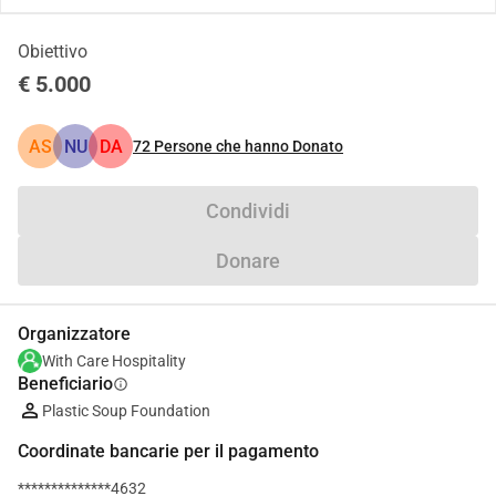
Obiettivo
€ 5.000
AS
NU
DA
72
Persone che hanno Donato
Condividi
Donare
Organizzatore
With Care Hospitality
Beneficiario
info
Plastic Soup Foundation
Coordinate bancarie per il pagamento
**************4632