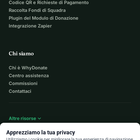
Codice QR e Richieste di Pagamento
Raccolta Fondi di Squadra
Plugin del Modulo di Donazione
Integrazione Zapier
Chi siamo
Chi è WhyDonate
Centro assistenza
Commissioni
Contattaci
expand_more
Altre risorse
Apprezziamo la tua privacy
Utilizziamo i cookie per migliorare la tua esperienza di navigazione,