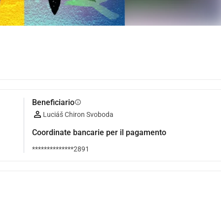
Beneficiario
info
Luciáš Chiron Svoboda
Coordinate bancarie per il pagamento
**************2891