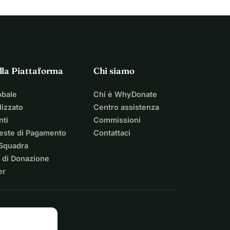
lla Piattaforma
Chi siamo
obale
Chi è WhyDonate
izzato
Centro assistenza
nti
Commissioni
ieste di Pagamento
Contattaci
 Squadra
 di Donazione
er