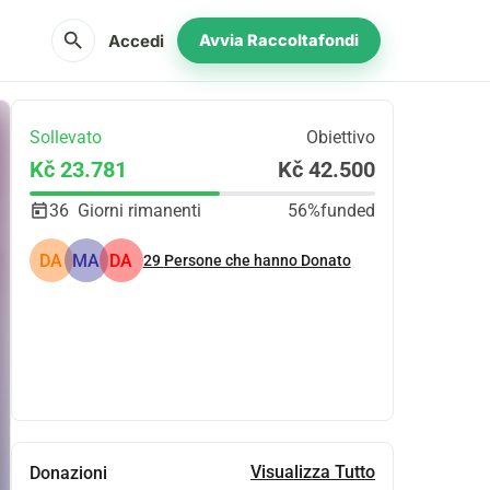
search
Accedi
Avvia Raccoltafondi
Sollevato
Obiettivo
Kč 23.781
Kč 42.500
36
Giorni rimanenti
56%
funded
DA
MA
DA
29
Persone che hanno Donato
Condividi
Donare
Visualizza Tutto
Donazioni