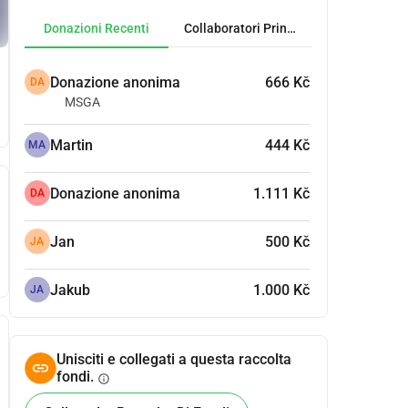
Donazioni Recenti
Collaboratori Principali
Donazione anonima
666 Kč
DA
MSGA
Martin
444 Kč
MA
Donazione anonima
1.111 Kč
DA
Jan
500 Kč
JA
Jakub
1.000 Kč
JA
Unisciti e collegati a questa raccolta
fondi.
info