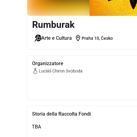
Rumburak
location_on
Arte e Cultura
Praha 10, Česko
Organizzatore
Luciáš Chiron Svoboda
Storia della Raccolta Fondi
TBA