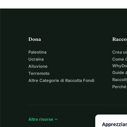
Dona
Racco
Palestina
Crea u
Ucraina
Come C
WhyDo
Alluvione
Guide a
Terremoto
Raccolt
Altre Categorie di Raccolta Fondi
Perché
expand_more
Altre risorse
Apprezziam