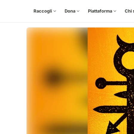
Raccogli
expand_more
Dona
expand_more
Piattaforma
expand_more
Chi 