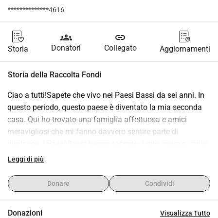
**************4616
groups
link
Donatori
Collegato
Storia
Aggiornamenti
Storia della Raccolta Fondi
Ciao a tutti!Sapete che vivo nei Paesi Bassi da sei anni. In 
questo periodo, questo paese è diventato la mia seconda 
casa. Qui ho trovato una famiglia affettuosa e amici 
meravigliosi che mi fanno davvero sentire parte di 
qualcosa. I Paesi Bassi hanno toccato il mio cuore e voglio 
continuare a costruire il mio futuro qui.Anche se non parlo 
Leggi di più
ancora perfettamente la lingua, desidero imparare il 
neerlandese fluentemente e connettermi ancora di più con 
Donare
Condividi
le persone e la cultura che mi circondano.Tuttavia, ottenere 
la cittadinanza olandese costa molto, più di quanto io 
Donazioni
Visualizza Tutto
possa permettermi al momento. Con questa raccolta fondi 