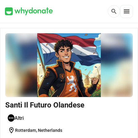
menu
search
Santi Il Futuro Olandese
Altri
location_on
Rotterdam, Netherlands