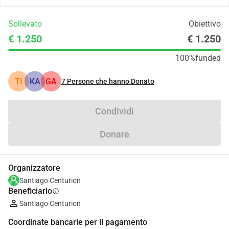
Sollevato
Obiettivo
€ 1.250
€ 1.250
100%
funded
TI
KA
GA
7
Persone che hanno Donato
Condividi
Donare
Organizzatore
Santiago Centurion
Beneficiario
info
Santiago Centurion
Coordinate bancarie per il pagamento