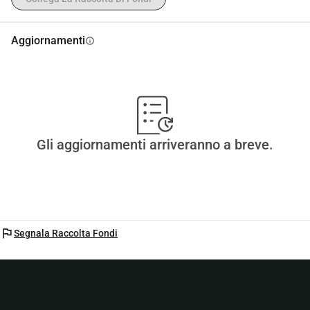
Aggiornamenti
info
Gli aggiornamenti arriveranno a breve.
flag
Segnala Raccolta Fondi