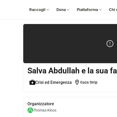
Raccogli
expand_more
Dona
expand_more
Piattaforma
expand_more
Chi 
Salva Abdullah e la sua f
location_on
Crisi ed Emergenza
Gaza Strip
Organizzatore
Thomas Kloos