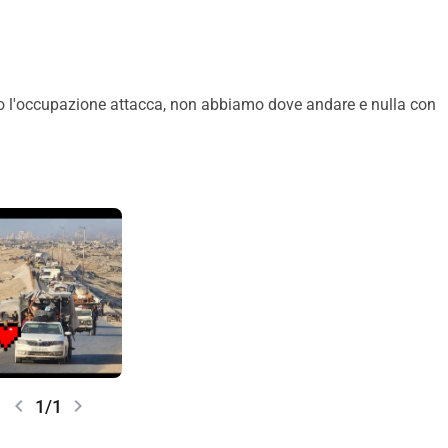
ha distrutto. Il mio futuro potrebbe essere perduto, ma la mia 
 l'occupazione attacca, non abbiamo dove andare e nulla con
chevron_left
chevron_right
1/1