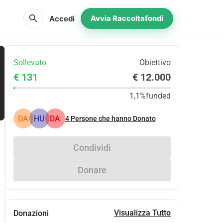
search
Accedi
Avvia Raccoltafondi
Sollevato
Obiettivo
€ 131
€ 12.000
1,1%
funded
DA
HU
DA
4
Persone che hanno Donato
Condividi
Donare
Visualizza Tutto
Donazioni