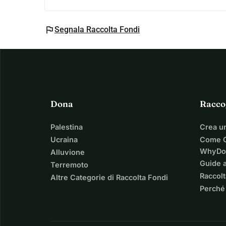
flag
Segnala Raccolta Fondi
Dona
Racco
Palestina
Crea u
Ucraina
Come C
WhyDo
Alluvione
Guide a
Terremoto
Raccolt
Altre Categorie di Raccolta Fondi
Perché