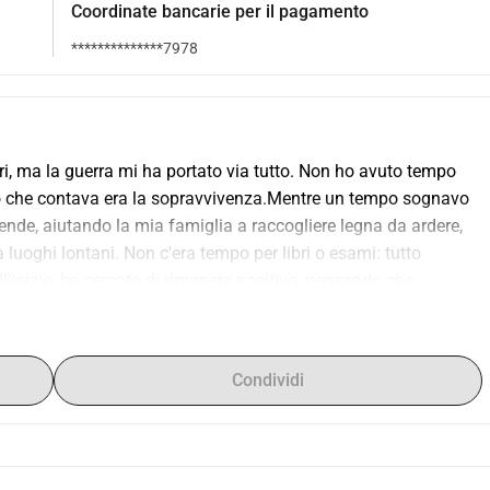
Coordinate bancarie per il pagamento
**************7978
i, ma la guerra mi ha portato via tutto. Non ho avuto tempo 
 ciò che contava era la sopravvivenza.Mentre un tempo sognavo 
ende, aiutando la mia famiglia a raccogliere legna da ardere, 
uoghi lontani. Non c'era tempo per libri o esami: tutto 
ll'inizio, ho cercato di rimanere positivo, pensando che 
la guerra aveva rubato. Ma col passare del tempo, la speranza ha 
va portato via la mia salute, e ho trascorso la mia giovinezza 
a o di uscire con gli amici.Il mio corpo è diventato debole, e la 
Condividi
e la dura realtà della vita. Ogni volta che cercavo di tornare a 
re aumentava. Come potevo imparare vivendo in una tenda? Come 
o tra i campi per portare cibo e acqua?Ma non mi sono arreso 
me che mi dice che la vita vale ancora la pena di essere 