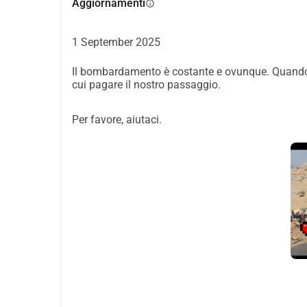
Aggiornamenti
info
vissuta, e che posso ricostruire ciò che la guerra 
determinazione non è ancora svanita.
1 September 2025
Il bombardamento è costante e ovunque. Quando
cui pagare il nostro passaggio.
Per favore, aiutaci.