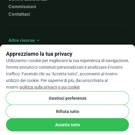
Commissioni
Contattaci
expand_more
Altre risorse
Apprezziamo la tua privacy
Utilizziamo i cookie per migliorare la tua esperienza di navigazione,
fornire annunci o contenuti personalizzati e analizzare il nostro
arrow_drop_down
It
traffico. Facendo clic su "Accetta tutto", acconsenti al nostro
utilizzo dei cookie. Per saperne di più, dai un'occhiata al
★★★★★
4,9 / 5 basato su oltre 500 recensioni
nostro
politica sulla privacy e sui cookie
.
Gestisci preferenze
© 2012–2026
WhyDonate
Privacy e cookie
Rifiuta tutto
cookie
Termini e condizioni
Impostazioni Cookie
stripe
Fatto in Europa
★
Partner Verificato
check
Accetta tutto