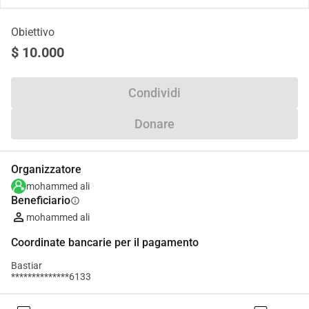
Obiettivo
$ 10.000
Condividi
Donare
Organizzatore
mohammed ali
Beneficiario
info
mohammed ali
Coordinate bancarie per il pagamento
Bastiar
**************6133