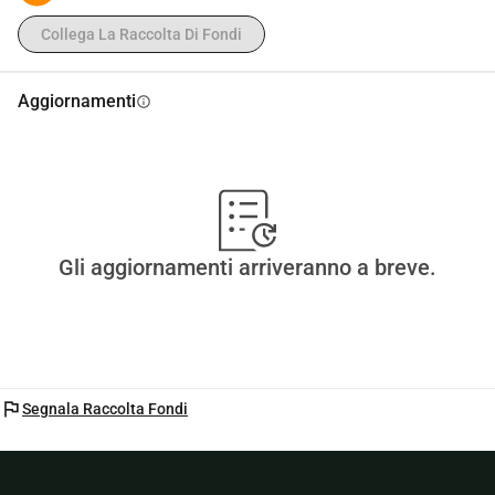
Collega La Raccolta Di Fondi
Aggiornamenti
info
Gli aggiornamenti arriveranno a breve.
flag
Segnala Raccolta Fondi