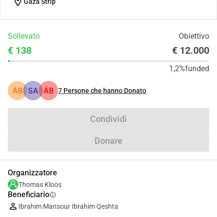
location_on
Gaza Strip
Sollevato
Obiettivo
€ 138
€ 12.000
1,2%
funded
ÁB
SA
ÁB
7
Persone che hanno Donato
Condividi
Donare
Organizzatore
Thomas Kloos
Beneficiario
info
Ibrahim Mansour Ibrahim Qeshta