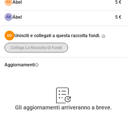
Ábel
5 €
ÁB
Ábel
5 €
ÁB
Unisciti e collegati a questa raccolta fondi.
info
Collega La Raccolta Di Fondi
Aggiornamenti
info
Gli aggiornamenti arriveranno a breve.