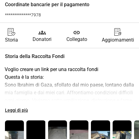
Coordinate bancarie per il pagamento
**************7978
groups
link
Donatori
Collegato
Storia
Aggiornamenti
Storia della Raccolta Fondi
Voglio creare un link per una raccolta fondi 
Questa è la storia:  
Sono Ibrahim di Gaza, sfollato dal mio paese, lontano dalla 
mia famiglia e dai miei cari. Affrontiamo condizioni difficili 
ogni giorno. Viviamo sotto umiliazione, distruzione e fame. 
Andiamo a letto affamati e moriamo ogni giorno a causa 
Leggi di più
della guerra. Vivo con la mia famiglia di 8 persone, mia 
moglie e i miei figli. 
Abbiamo perso la nostra casa e il nostro quartiere, ho perso 