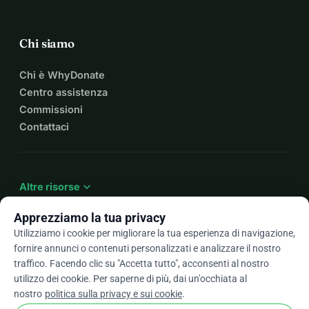
Chi siamo
Chi è WhyDonate
Centro assistenza
Commissioni
Contattaci
expand_more
Altre risorse
Apprezziamo la tua privacy
Utilizziamo i cookie per migliorare la tua esperienza di navigazione,
fornire annunci o contenuti personalizzati e analizzare il nostro
arrow_drop_down
It
traffico. Facendo clic su "Accetta tutto", acconsenti al nostro
utilizzo dei cookie. Per saperne di più, dai un'occhiata al
★★★★★
4,9 / 5 basato su oltre 500 recensioni
nostro
politica sulla privacy e sui cookie
.