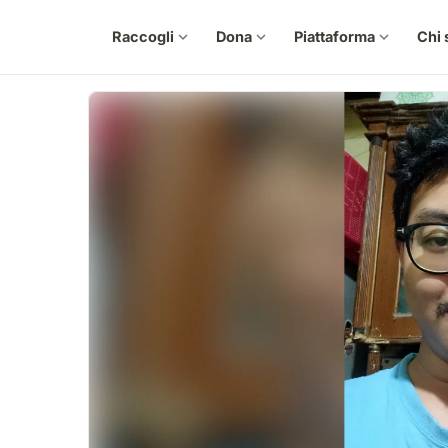
Raccogli
expand_more
Dona
expand_more
Piattaforma
expand_more
Chi 