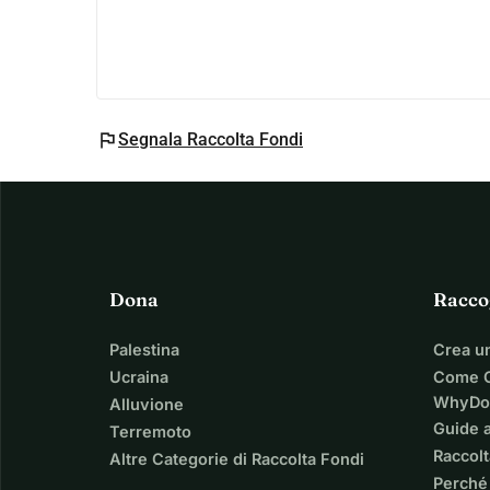
perdere, comunque. Perché no." Quindi, sì. Non 
difficile. Forse, c'è una possibilità per me di ini
una. Spero. Prego.
flag
Segnala Raccolta Fondi
Dona
Racco
Palestina
Crea u
Ucraina
Come C
WhyDo
Alluvione
Guide a
Terremoto
Raccolt
Altre Categorie di Raccolta Fondi
Perché