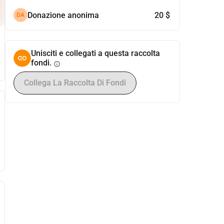
Donazione anonima
20 $
DA
Unisciti e collegati a questa raccolta
fondi.
info
Collega La Raccolta Di Fondi