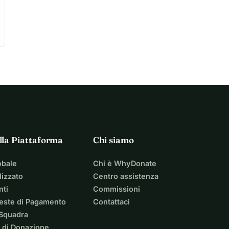
lla Piattaforma
Chi siamo
obale
Chi è WhyDonate
izzato
Centro assistenza
nti
Commissioni
ieste di Pagamento
Contattaci
 Squadra
 di Donazione