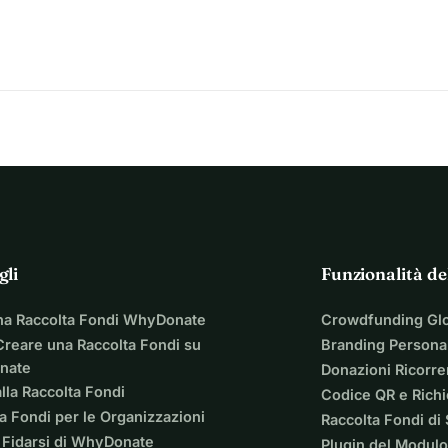
voglio arrendermi, ma onestamente sta diventando sempre più 
ziare una nuova vita in questo nuovo anno senza doverne finire 
gli
Funzionalità de
na Raccolta Fondi WhyDonate
Crowdfunding Gl
reare una Raccolta Fondi su
Branding Personal
nate
Donazioni Ricorre
lla Raccolta Fondi
Codice QR e Rich
a Fondi per le Organizzazioni
Raccolta Fondi di
 Fidarsi di WhyDonate
Plugin del Modulo