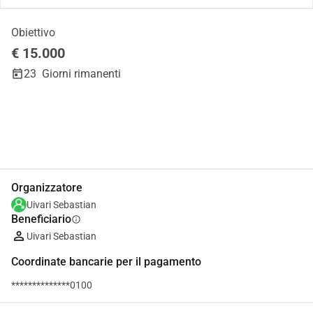
Obiettivo
€ 15.000
23
Giorni rimanenti
Condividi
Donare
Organizzatore
Uivari Sebastian
Beneficiario
info
Uivari Sebastian
Coordinate bancarie per il pagamento
**************0100