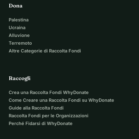
RO39 BREL 0006 3020 4948 0100
Dona
Palestina
Sebastian-Daniel Uivari (EUR)
Ucraina
DE63202208000047638840
Alluvione
BIC: SXPYDEHHXXX
Terremoto
Altre Categorie di Raccolta Fondi
Sebastian Daniel Uivari (GBR)
Numero di conto: 47641408
Codice di ordinamento: 60-83-82
Raccogli
Crea una Raccolta Fondi WhyDonate
Come Creare una Raccolta Fondi su WhyDonate
Guide alla Raccolta Fondi
Raccolta Fondi per le Organizzazioni
Perché Fidarsi di WhyDonate