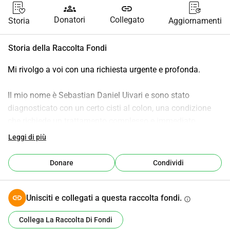
groups
link
Donatori
Collegato
Storia
Aggiornamenti
Storia della Raccolta Fondi
Mi rivolgo a voi con una richiesta urgente e profonda.
Il mio nome è Sebastian Daniel Uivari e sono stato 
diagnosticato con un certo cisti al colon, una condizione 
che richiede un trattamento complesso e immediato. 
Questa diagnosi è stata stabilita il 27 ottobre, e da allora 
Leggi di più
ho iniziato la lotta contro la malattia.
Donare
Condividi
Il trattamento raccomandato dai medici che include 
interventi chirurgici e cure associate è essenziale per 
fermare l'evoluzione della malattia e per ridarmi la 
Unisciti e collegati a questa raccolta fondi.
info
possibilità di una vita normale. Purtroppo, i costi totali del 
Collega La Raccolta Di Fondi
trattamento ammontano a una somma elevata, circa 