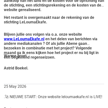
aankoop van het land en de kosten voor de oprichting van
de stichting, een stichtingsrekening en de kosten van de
website gerealiseerd.
Het restant is overgemaakt naar de rekening van de
stichting LeLoumaEkafe.
Blijven jullie ons volgen via o.a. onze website
www.LeLoumaEkafe.nl
en het delen van berichten via
andere mediakanalen ? Of als jullie Abene gaan
bezoeken in combinatie met het project? Volgende
maand ga ik eens kijken hoe het project er nu bij ligt in
Warme groet,
een beginnend regenseizoen.
Astrid Boekel.
25 May 2026
.🚀 NIEUWE START: Onze website leloumaekafe.nl is LIVE!