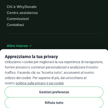
Chi è WhyDonate
Centro assistenza
Commissioni
Contattaci
expand_more
Altre risorse
Apprezziamo la tua privacy
Utilizziamo i cookie per migliorare la tua esperienza di navigazione,
fornire annunci o contenuti personalizzati e analizzare il nostro
arrow_drop_down
It
traffico. Facendo clic su "Accetta tutto", acconsenti al nostro
utilizzo dei cookie. Per saperne di più, dai un'occhiata al
★★★★★
4,9 / 5 basato su oltre 500 recensioni
nostro
politica sulla privacy e sui cookie
.
Gestisci preferenze
© 2012–2026
WhyDonate
Privacy e cookie
Rifiuta tutto
cookie
Termini e condizioni
Impostazioni Cookie