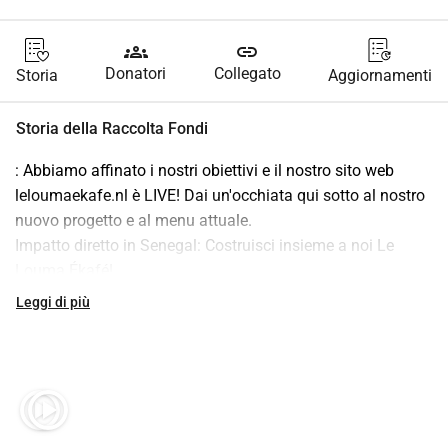
groups
link
Donatori
Collegato
Storia
Aggiornamenti
Storia della Raccolta Fondi
: Abbiamo affinato i nostri obiettivi e il nostro sito web 
leloumaekafe.nl è LIVE! Dai un'occhiata qui sotto al nostro 
nuovo progetto e al menu attuale.
Impatto diretto in Senegal: Costruisci insieme a noi Le 
Louma Ékafé!
Mi chiamo MiekeVisser. Insieme a mio marito senegalese 
Leggi di più
Adgaly Diatta
 costruisco da zero leloumaekafe.nl: un 
progetto unico per l'agricoltura sostenibile, posti di lavoro 
locali e sviluppo giovanile.
Come fondazione, ci impegniamo per il 100% di 
play_circle
play_circle
trasparenza e comunicazione diretta. Il membro della 
fondazione 
Astrid
 gestisce la nostra pagina WhyDonate 