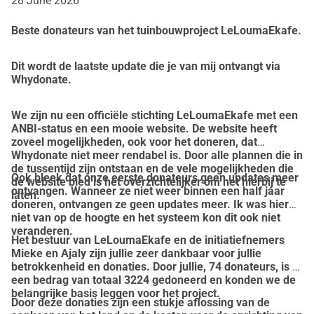
28 June 2026
a noi per il cambiamento? Ogni euro fa la differenza! 
Jérédjef! (Grazie!)
Beste donateurs van het tuinbouwproject LeLoumaEkafe.
Dit wordt de laatste update die je van mij ontvangt via
Whydonate.
We zijn nu een officiële stichting LeLoumaEkafe met een
ANBI-status en een mooie website. De website heeft
zoveel mogelijkheden, ook voor het doneren, dat
Whydonate niet meer rendabel is. Door alle plannen die in
de tussentijd zijn ontstaan en de vele mogelijkheden die
Ook bleek dat onze eerste donateurs geen updates meer
de website bied is het overzichtelijker om het hierbij te
ontvangen. Wanneer ze niet weer binnen een half jaar
laten.
doneren, ontvangen ze geen updates meer. Ik was hier
niet van op de hoogte en het systeem kon dit ook niet
veranderen.
Het bestuur van LeLoumaEkafe en de initiatiefnemers
Mieke en Ajaly zijn jullie zeer dankbaar voor jullie
betrokkenheid en donaties. Door jullie, 74 donateurs, is er
een bedrag van totaal 3224 gedoneerd en konden we de
belangrijke basis leggen voor het project.
Door deze donaties zijn een stukje aflossing van de