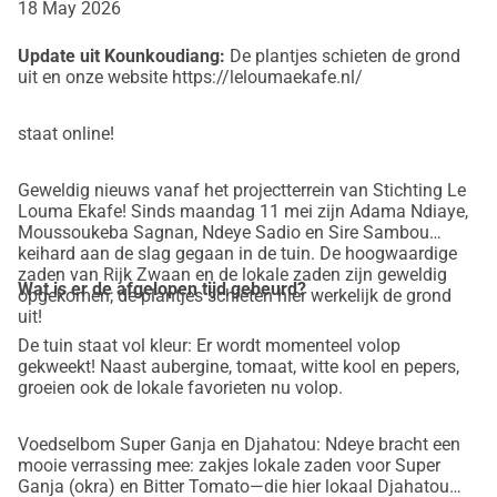
18 May 2026
Update uit Kounkoudiang:
De plantjes schieten de grond
uit en onze website https://leloumaekafe.nl/
staat online!
Geweldig nieuws vanaf het projectterrein van Stichting Le
Louma Ekafe! Sinds maandag 11 mei zijn Adama Ndiaye,
Moussoukeba Sagnan, Ndeye Sadio en Sire Sambou
keihard aan de slag gegaan in de tuin. De hoogwaardige
zaden van Rijk Zwaan en de lokale zaden zijn geweldig
Wat is er de afgelopen tijd gebeurd?
opgekomen; de plantjes schieten hier werkelijk de grond
uit!
De tuin staat vol kleur: Er wordt momenteel volop
gekweekt! Naast aubergine, tomaat, witte kool en pepers,
groeien ook de lokale favorieten nu volop.
Voedselbom Super Ganja en Djahatou: Ndeye bracht een
mooie verrassing mee: zakjes lokale zaden voor Super
Ganja (okra) en Bitter Tomato—die hier lokaal Djahatou