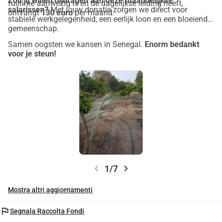
Zou jij willen bijdragen aan deze maandelijkse
fulltime aanwezig is en de dagelijkse leiding heeft,
salarissen?
Met jouw donatie zorgen we direct voor
ontvangt
130 euro
per maand.
stabiele werkgelegenheid, een eerlijk loon en een bloeiende
gemeenschap.
Samen oogsten we kansen in Senegal.
Enorm bedankt
voor je steun!
chevron_left
chevron_right
1/7
Mostra altri aggiornamenti
flag
Segnala Raccolta Fondi