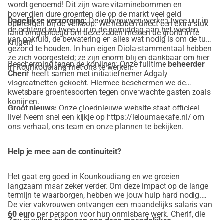
wordt genoemd! Dit zijn ware vitaminebommen en
bovendien dure groenten die op de markt veel geld
Dagelijkse verzorging:
De vakvrouwen werken twee uur in
opbrengen bij de verkoop. We hebben direct een extra stuk
de ochtend en twee uur in de namiddag aan het wieden
land omgeploegd om deze zaden meteen de grond in te
van onkruid, de bewatering en alles wat nodig is om de tuin
krijgen!
gezond te houden. In hun eigen Diola-stammentaal hebben
ze zich voorgesteld; ze zijn enorm blij en dankbaar om hier
Bescherming tegen de konijnen: Onze fulltime
beheerder
in Kounkoudiang met ons te werken.
Cherif
heeft samen met initiatiefnemer Adgaly
visgraatnetten gekocht. Hiermee beschermen we de
kwetsbare groentesoorten tegen onverwachte gasten zoals
konijnen.
Groot nieuws:
Onze gloednieuwe website staat officieel
live! Neem snel een kijkje op https://leloumaekafe.nl/ om
ons verhaal, ons team en onze plannen te bekijken.
Help je mee aan de continuiteit?
Het gaat erg goed in Kounkoudiang en we groeien
langzaam maar zeker verder. Om deze impact op de lange
termijn te waarborgen, hebben we jouw hulp hard nodig.
De vier vakvrouwen ontvangen een maandelijks salaris van
60 euro
per persoon voor hun onmisbare werk. Cherif, die