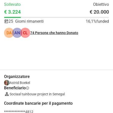
Sollevato
Obiettivo
€ 3.224
€ 20.000
25
Giorni rimanenti
16,1%
funded
DA
AN
CL
74
Persone che hanno Donato
Condividi
Donare
Organizzatore
Astrid Boekel
Beneficiario
info
Sociaal tuinbouw project in Senegal
Coordinate bancarie per il pagamento
**************4812