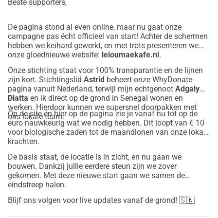
Beste supporters,
De pagina stond al even online, maar nu gaat onze
campagne pas écht officieel van start! Achter de schermen
hebben we keihard gewerkt, en met trots presenteren we
onze gloednieuwe website:
leloumaekafe.nl
.
Onze stichting staat voor 100% transparantie en de lijnen
zijn kort. Stichtingslid
Astrid
beheert onze WhyDonate-
pagina vanuit Nederland, terwijl mijn echtgenoot
Adgaly
Diatta
en ik direct op de grond in Senegal wonen en
werken. Hierdoor kunnen we supersnel doorpakken met
Op de site én hier op de pagina zie je vanaf nu tot op de
ons lokale team.
euro nauwkeurig wat we nodig hebben. Dit loopt van € 10
voor biologische zaden tot de maandlonen van onze lokale
krachten.
De basis staat, de locatie is in zicht, en nu gaan we
bouwen. Dankzij jullie eerdere steun zijn we zover
gekomen. Met deze nieuwe start gaan we samen de
eindstreep halen.
Blijf ons volgen voor live updates vanaf de grond! 🇸🇳