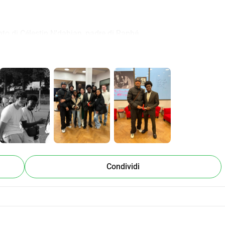
nto di Célestin N'dabian, padre di Raphé.
generosità e i vostri pensieri. Ogni gesto, piccolo o grande, conta 
Condividi