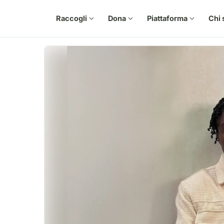
Raccogli
expand_more
Dona
expand_more
Piattaforma
expand_more
Chi 