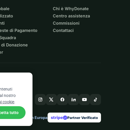
obale
Chi è WhyDonate
izzato
Centro assistenza
nti
Commissioni
ieste di Pagamento
Contattaci
 Squadra
 di Donazione
er
ontenuti
 al nostro
ui cookie
.
cetta tutto
stripe
Fatto in Europa
★
Partner Verificato
check