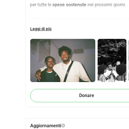
per tutte le 
spese sostenute
 nei prossimi giorni.
*Tutti i fondi saranno versati direttamente sul co
Leggi di più
Grazie di cuore
 per il vostro supporto, la vostra 
enormemente. 🤍
Donare
Aggiornamenti
info