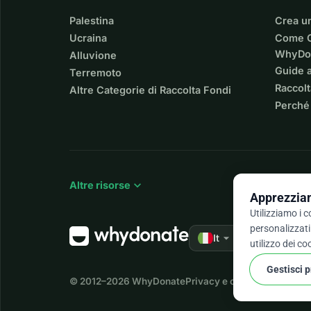
Palestina
Crea u
Ucraina
Come C
WhyDo
Alluvione
Guide a
Terremoto
Raccolt
Altre Categorie di Raccolta Fondi
Perché
expand_more
Altre risorse
Apprezziam
Utilizziamo i 
personalizzati 
arrow_drop_down
★★★★★
It
4,9 
utilizzo dei co
Gestisci 
© 2012–2026
WhyDonate
Privacy e cookie
Termini e c