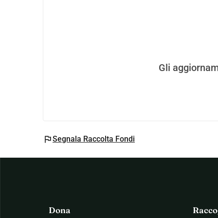
Gli aggiornam
flag
Segnala Raccolta Fondi
Dona
Racco