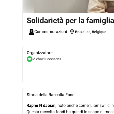
Solidarietà per la famigli
location_on
Commemorazioni
Bruxelles, Belgique
Organizzatore
Michael Goossens
Storia della Raccolta Fondi
Raphé N dabian, 
noto anche come
 '
Liamswi
' 
ci 
Questa raccolta fondi ha quindi lo scopo di mostra