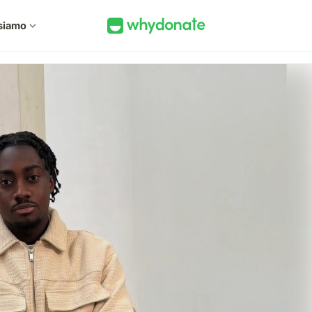
siamo
expand_more