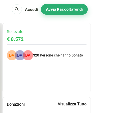
search
Accedi
Avvia Raccoltafondi
Sollevato
€ 8.572
DA
DA
DA
320
Persone che hanno Donato
Condividi
Donare
Visualizza Tutto
Donazioni