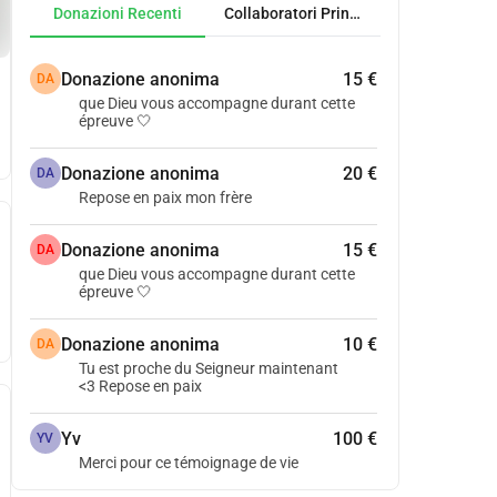
Donazioni Recenti
Collaboratori Principali
Donazione anonima
15 €
DA
que Dieu vous accompagne durant cette
épreuve 🤍
Donazione anonima
20 €
DA
Repose en paix mon frère
Donazione anonima
15 €
DA
que Dieu vous accompagne durant cette
épreuve 🤍
Donazione anonima
10 €
DA
Tu est proche du Seigneur maintenant
<3 Repose en paix
Yv
100 €
YV
Merci pour ce témoignage de vie