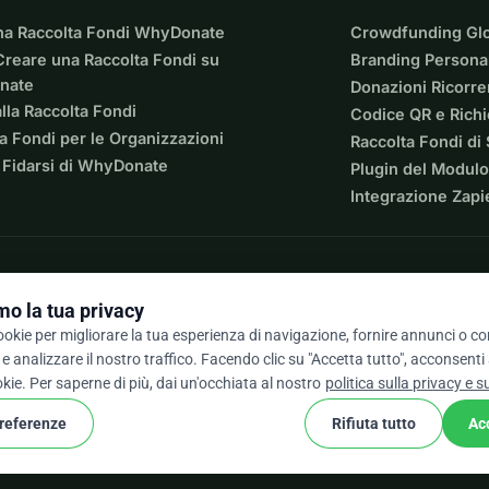
na Raccolta Fondi WhyDonate
Crowdfunding Gl
reare una Raccolta Fondi su
Branding Personal
nate
Donazioni Ricorre
lla Raccolta Fondi
Codice QR e Rich
a Fondi per le Organizzazioni
Raccolta Fondi di
 Fidarsi di WhyDonate
Plugin del Modulo
Integrazione Zapi
o la tua privacy
cookie per migliorare la tua esperienza di navigazione, fornire annunci o c
e analizzare il nostro traffico. Facendo clic su "Accetta tutto", acconsenti
/ 5 basato su oltre 500 recensioni
okie. Per saperne di più, dai un'occhiata al nostro
politica sulla privacy e s
preferenze
Rifiuta tutto
Ac
cookie
ondizioni
Impostazioni Cookie