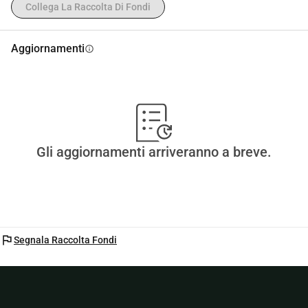
Collega La Raccolta Di Fondi
Aggiornamenti
info
Gli aggiornamenti arriveranno a breve.
flag
Segnala Raccolta Fondi