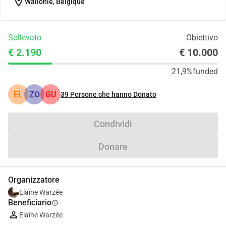
location_on
Wallonie, Belgique
Sollevato
Obiettivo
€ 2.190
€ 10.000
21,9%
funded
EL
ZO
GU
39
Persone che hanno Donato
Condividi
Donare
Organizzatore
Elaïne Warzée
Beneficiario
info
Elaïne Warzée