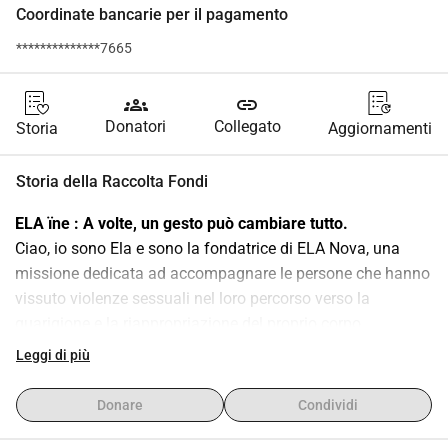
Coordinate bancarie per il pagamento
**************7665
groups
link
Donatori
Collegato
Storia
Aggiornamenti
Storia della Raccolta Fondi
ELA ïne : A volte, un gesto può cambiare tutto.
Ciao, io sono Ela e sono la fondatrice di ELA Nova, una 
missione dedicata ad accompagnare le persone che hanno 
vissuto violenze sessuali nel loro percorso verso la 
guarigione e la riappropriazione del proprio corpo. 
Propongo programmi di supporto, laboratori e strumenti 
Leggi di più
per rafforzare la loro autostima, ritrovare la loro autenticità 
e riconnettersi con la loro femminilità.
Donare
Condividi
Mi rivolgo a voi per aiutarmi nel lancio e nel finanziamento 