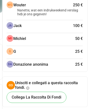
Wouter
250 €
WO
Nanette, wat een indrukweekend verslag
heb je ons gegeven!
Jack
100 €
JA
Michiel
50 €
MI
G
25 €
G
Donazione anonima
25 €
DA
Unisciti e collegati a questa raccolta
fondi.
info
Collega La Raccolta Di Fondi