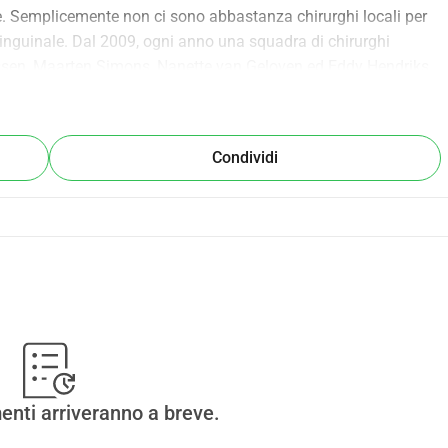
re. Semplicemente non ci sono abbastanza chirurghi locali per 
a inguinale. Dal 2009, ogni anno una squadra di chirurghi 
ssen, Maarten Simons, Nanette van Geloven ed Eddy Hendriks, 
tiva senza scopo di lucro che sfrutta il tempo e l'expertise 
Condividi
enti arriveranno a breve.