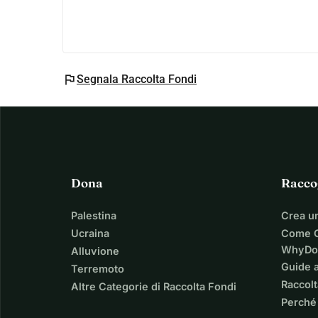
flag
Segnala Raccolta Fondi
Dona
Racco
Palestina
Crea u
Ucraina
Come C
WhyDo
Alluvione
Guide a
Terremoto
Raccolt
Altre Categorie di Raccolta Fondi
Perché