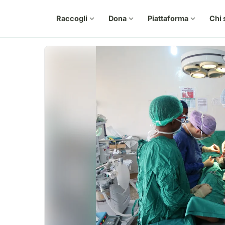
Raccogli
expand_more
Dona
expand_more
Piattaforma
expand_more
Chi 