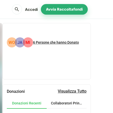
search
Accedi
Avvia Raccoltafondi
WO
JA
MI
6
Persone che hanno Donato
Condividi
Donare
Visualizza Tutto
Donazioni
Donazioni Recenti
Collaboratori Principali