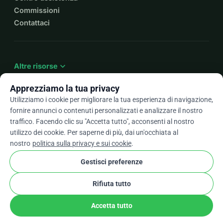
Commissioni
Contattaci
expand_more
Altre risorse
Apprezziamo la tua privacy
Utilizziamo i cookie per migliorare la tua esperienza di navigazione,
fornire annunci o contenuti personalizzati e analizzare il nostro
arrow_drop_down
It
traffico. Facendo clic su "Accetta tutto", acconsenti al nostro
utilizzo dei cookie. Per saperne di più, dai un'occhiata al
★★★★★
4,9 / 5 basato su oltre 500 recensioni
nostro
politica sulla privacy e sui cookie
.
Gestisci preferenze
© 2012–2026
WhyDonate
Privacy e cookie
Rifiuta tutto
cookie
Termini e condizioni
Impostazioni Cookie
stripe
Fatto in Europa
★
Partner Verificato
check
Accetta tutto
Condividi
Donare