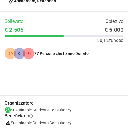
location_on
Amsterdam, Nederland
Sollevato
Obiettivo
€ 2.505
€ 5.000
50,1%
funded
DA
KI
GI
77
Persone che hanno Donato
Condividi
Donare
Organizzatore
Sustainable Students Consultancy
Beneficiario
info
Sustainable Students Consultancy