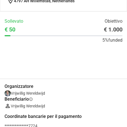
location_on
4797 AH Willemstad, Netherlands
Sollevato
Obiettivo
€ 50
€ 1.000
5%
funded
Condividi
Donare
Organizzatore
Vrijwillig Wereldwijd
Beneficiario
info
Vrijwillig Wereldwijd
Coordinate bancarie per il pagamento
**************7724