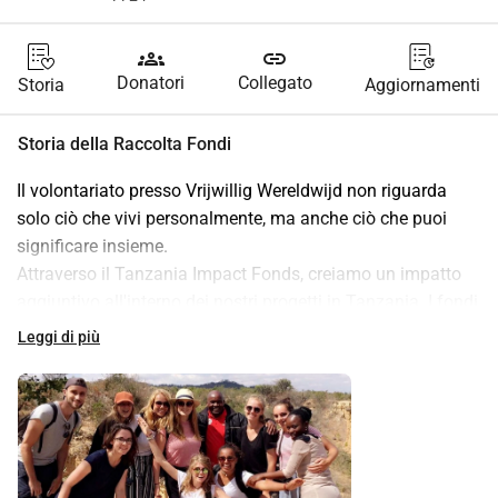
groups
link
Donatori
Collegato
Storia
Aggiornamenti
Storia della Raccolta Fondi
Il volontariato presso Vrijwillig Wereldwijd non riguarda 
solo ciò che vivi personalmente, ma anche ciò che puoi 
significare insieme.
Attraverso il Tanzania Impact Fonds, creiamo un impatto 
aggiuntivo all'interno dei nostri progetti in Tanzania. I fondi 
di questo fondo vengono utilizzati per miglioramenti che in 
Leggi di più
quel momento fanno la maggiore differenza, in 
consultazione con partner locali e volontari.
Pensa a:
• Materiale educativo
• Piccole ristrutturazioni o miglioramenti alle strutture