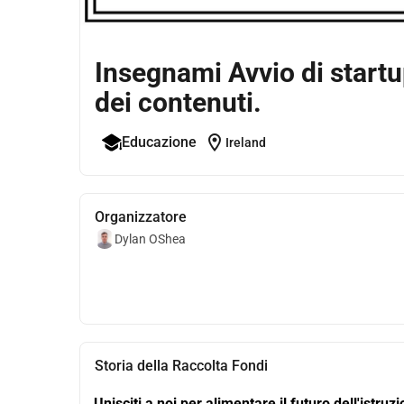
Insegnami Avvio di startu
dei contenuti.
location_on
Educazione
Ireland
Organizzatore
Dylan OShea
Storia della Raccolta Fondi
Unisciti a noi per alimentare il futuro dell'istru