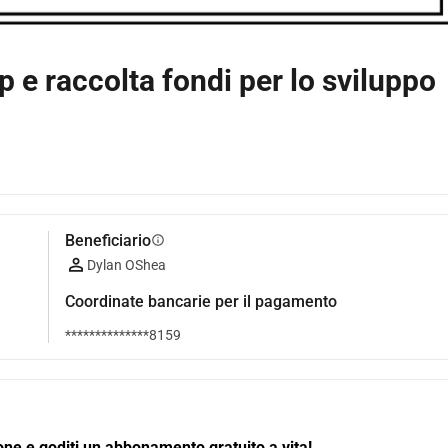
p e raccolta fondi per lo sviluppo
Beneficiario
info
Dylan OShea
Coordinate bancarie per il pagamento
**************8159
zione e goditi un abbonamento gratuito a vita! 