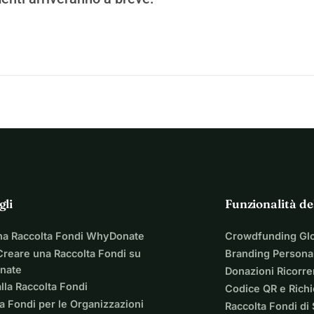
 ci aiuterà a rendere l'istruzione accessibile e conveniente per 
ti del paese.
ai supportando l'innovazione nella tecnologia educativa e 
metterà di collaborare con educatori, esperti di materia e 
enti e informativi.
aggiungere studenti non solo nella nostra comunità ma in tutto 
gni e obiettivi.
gli
Funzionalità de
b e dell'app per garantire un'esperienza di apprendimento 
na Raccolta Fondi WhyDonate
Crowdfunding Gl
nuti per la loro esperienza e dedizione.
reare una Raccolta Fondi su
Branding Personal
prire un'ampia gamma di materie e interessi.
nate
Donazioni Ricorre
lla Raccolta Fondi
Codice QR e Rich
natori Riceveranno:
a Fondi per le Organizzazioni
Raccolta Fondi di